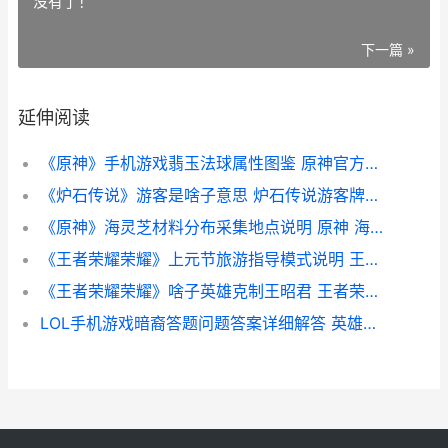
没有了！
下一篇 »
延伸阅读
《原神》手机游戏翡玉法球属性图鉴 原神官方手机版
《炉石传说》游客是啥子意思 炉石传说游客牌怎么获得
《原神》海灵芝材料分布采集地点说明 原神 海灵芝
《王者荣耀荣耀》上元节旅游指导模式说明 王者荣耀荣耀之章
《王者荣耀荣耀》啥子英雄克制王昭君 王者荣耀荣耀典藏皮肤排名
LOL手机游戏暗裔答题问题答案详细解答 英雄联盟暗裔中最强的是谁