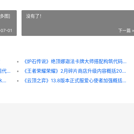
多图]
没有了！
-07-01
下一篇 
盒
《炉石传说》绝顶娜迦法卡牌大师搭配构筑代码[多图] 炉石传说决斗模式2021
《炉石传说》翡翠梦境迷你包火龙摩尔萨卡组代码策略 炉石传说翡翠蜂后
《王者荣耀荣耀》2月碎片商店升级内容概括2023 王者荣耀荣耀称号哪个含金量最高
2025王者荣耀荣耀KPL 2025王者荣耀荣耀水晶3倍咋样
《云顶之弈》13.8版本正式服爱心使者加强概括 《云顶之弈》S12赛季中五费卡的具体数量是多少-