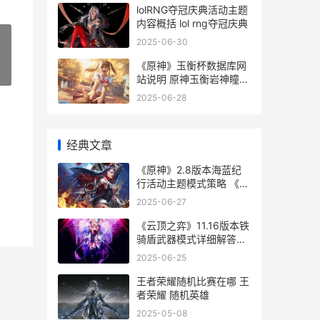
lolRNG夺冠庆典活动主题
内容概括 lol rng夺冠庆典
2025-06-30
《原神》玉衡杯数据库网
»
站说明 原神玉衡岩神瞳怎
么拿
2025-06-28
经典文章
《原神》2.8版本海蓝纪
行活动主题模式策略 《原
神》2.8版本更新时间
2025-06-27
《云顶之弈》11.16版本铁
骑盾武器模式详细解答
《云顶之弈》S13赛季中
2025-06-25
具体有哪些五费卡-
王者荣耀随机比赛在哪 王
者荣耀 随机英雄
2025-05-08