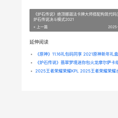
《炉石传说》绝顶娜迦法卡牌大师搭配构筑代码[
炉石传说决斗模式2021
« 上一篇
2025
延伸阅读
《原神》11.16礼包码同享 2021原神新年礼