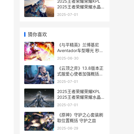
。
2025王者荣耀荣耀KPL
2025王者荣耀荣耀水晶3
倍咋样
2025-07-01
猜你喜欢
《与平精英》兰博基尼
Aventador车型曝光 秒懂
百科和平精英
2025-06-30
《云顶之弈》13.8版本正
式服爱心使者加强概括
《云顶之弈》S12赛季中
2025-07-01
五费卡的具体数量是多少-
2025王者荣耀荣耀KPL
2025王者荣耀荣耀水晶3
倍咋样
2025-07-01
《原神》守护之心套装刷
取位置概括 守护之皿
2025-06-29