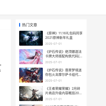
热门文章
《原神》11.16礼包码同享
2021原神新年礼盒
2025-07-01
《炉石传说》绝顶娜迦法
卡牌大师搭配构筑代码[多
图] 炉石传说决斗模式
2025-07-01
。
2021
《炉石传说》翡翠梦境迷
6
你包火龙摩尔萨卡组代码
策略 炉石传说翡翠蜂后
2025-07-01
《王者荣耀荣耀》2月碎
片商店升级内容概括2023
王者荣耀荣耀称号哪个含
2025-07-01
金量最高