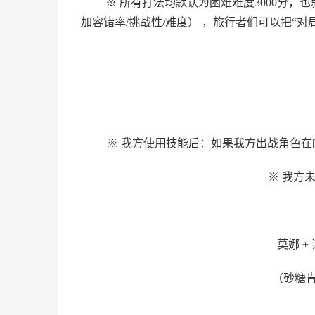
※ 所有打法均默认为困难难度3000分
加容错率/挑战性/难度） ，旅行者们可以把“对
※ 我方使用技能后：如果我方出战角色在[
※ 我方
莫娜 +
（砂糖