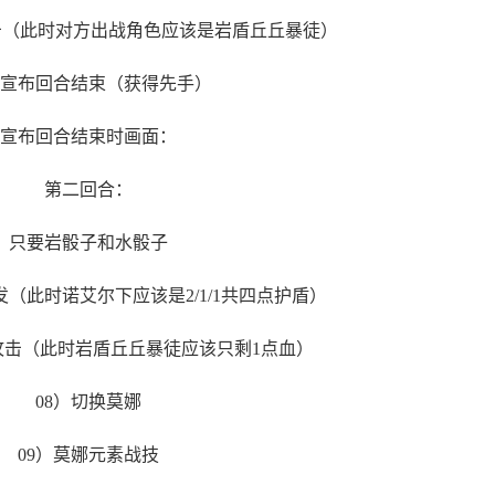
攻击（此时对方出战角色应该是岩盾丘丘暴徒）
）宣布回合结束（获得先手）
宣布回合结束时画面：
第二回合：
只要岩骰子和水骰子
发（此时诺艾尔下应该是2/1/1共四点护盾）
攻击（此时岩盾丘丘暴徒应该只剩1点血）
08）切换莫娜
09）莫娜元素战技