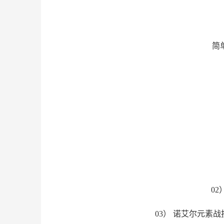
简
0
03） 诺艾尔元素战