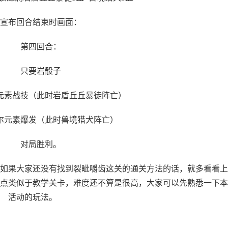
宣布回合结束时画面：
第四回合：
只要岩骰子
尔元素战技（此时岩盾丘丘暴徒阵亡）
艾尔元素爆发（此时兽境猎犬阵亡）
对局胜利。
如果大家还没有找到裂眦嚼齿这关的通关方法的话，就多看看上
点类似于教学关卡，难度还不算是很高，大家可以先熟悉一下本
活动的玩法。