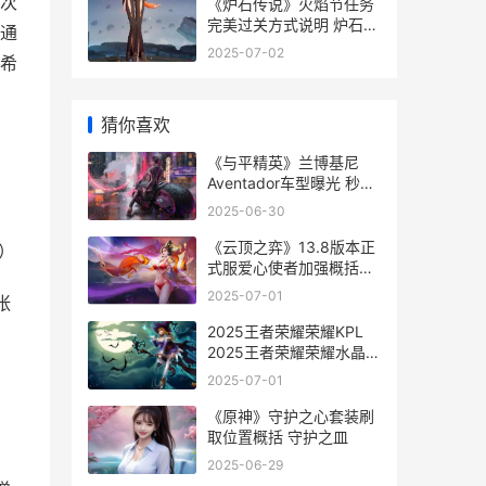
本次
《炉石传说》火焰节任务
完美过关方式说明 炉石传
通
说火山喷发怎么按
2025-07-02
，希
猜你喜欢
《与平精英》兰博基尼
Aventador车型曝光 秒懂
百科和平精英
2025-06-30
《云顶之弈》13.8版本正
）
式服爱心使者加强概括
《云顶之弈》S12赛季中
2025-07-01
张
五费卡的具体数量是多少-
2025王者荣耀荣耀KPL
2025王者荣耀荣耀水晶3
倍咋样
2025-07-01
《原神》守护之心套装刷
取位置概括 守护之皿
2025-06-29