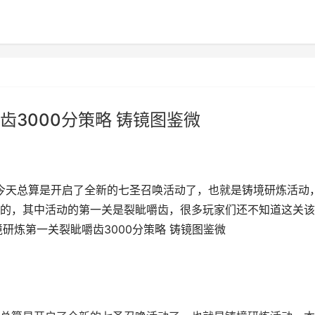
3000分策略 铸镜图鉴微
神今天总算是开启了全新的七圣召唤活动了，也就是铸境研炼活动
的，其中活动的第一关是裂眦嚼齿，很多玩家们还不知道这关该
研炼第一关裂眦嚼齿3000分策略 铸镜图鉴微