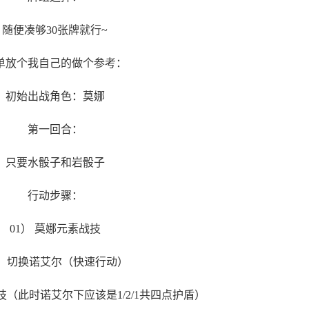
随便凑够30张牌就行~
单放个我自己的做个参考：
初始出战角色：莫娜
第一回合：
只要水骰子和岩骰子
行动步骤：
01） 莫娜元素战技
2） 切换诺艾尔（快速行动）
技（此时诺艾尔下应该是1/2/1共四点护盾）