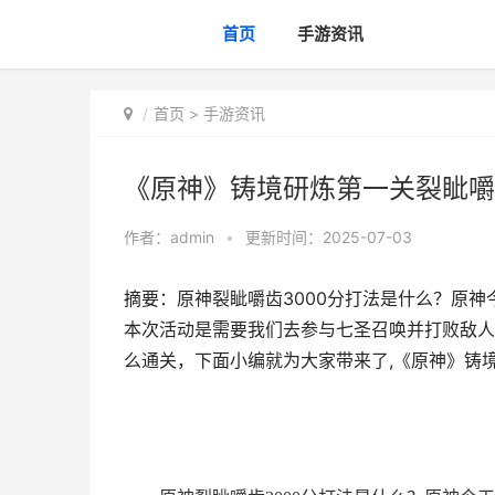
首页
手游资讯
首页
>
手游资讯
《原神》铸境研炼第一关裂眦嚼齿
作者：
admin
•
更新时间：2025-07-03
摘要：原神裂眦嚼齿3000分打法是什么？原
本次活动是需要我们去参与七圣召唤并打败敌人
么通关，下面小编就为大家带来了,《原神》铸境