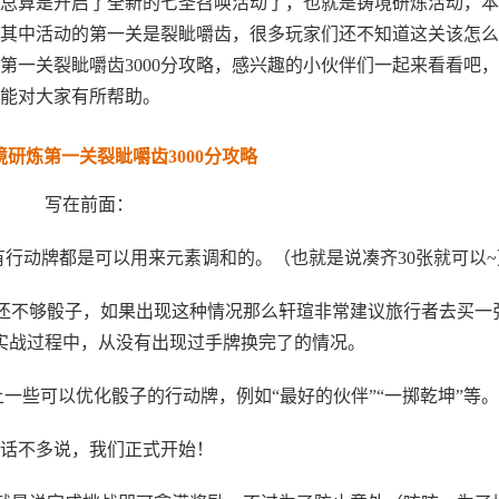
今天总算是开启了全新的七圣召唤活动了，也就是铸境研炼活动，
其中活动的第一关是裂眦嚼齿，很多玩家们还不知道这关该怎么
第一关裂眦嚼齿3000分攻略，感兴趣的小伙伴们一起来看看吧
能对大家有所帮助。
研炼第一关裂眦嚼齿3000分攻略
写在前面：
有行动牌都是可以用来元素调和的。（也就是说凑齐30张就可以~
了还不够骰子，如果出现这种情况那么轩瑄非常建议旅行者去买一
的实战过程中，从没有出现过手牌换完了的情况。
一些可以优化骰子的行动牌，例如“最好的伙伴”“一掷乾坤”等。
话不多说，我们正式开始！