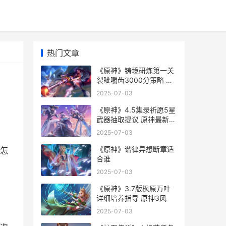
热门文章
《原神》铸境研炼第一关
裂眦嚼齿3000分策略 铸
镜图鉴微
2025-07-03
《原神》4.5集录祈愿5星
武器抽取提议 原神最新剧
情视频
2025-07-03
，
《原神》谐律异想断章适
怎
合谁
2025-07-03
《原神》3.7版枫原万叶
详细培养指导 原神3风
2025-07-03