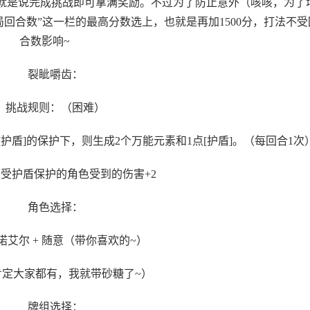
，也就是说完成挑战即可拿满奖励。不过为了防止意外（咳咳，为了
局回合数”这一栏的最高分数选上，也就是再加1500分，打法不受
合数影响~
裂眦嚼齿：
挑战规则：（困难）
护盾]的保护下，则生成2个万能元素和1点[护盾]。（每回合1次
未受护盾保护的角色受到的伤害+2
角色选择：
 诺艾尔 + 随意（带你喜欢的~）
肯定大家都有，我就带砂糖了~）
牌组选择：