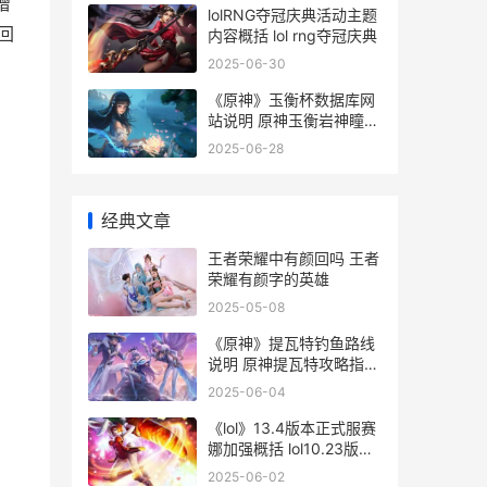
增
lolRNG夺冠庆典活动主题
回
内容概括 lol rng夺冠庆典
2025-06-30
《原神》玉衡杯数据库网
站说明 原神玉衡岩神瞳怎
么拿
2025-06-28
经典文章
）
王者荣耀中有颜回吗 王者
荣耀有颜字的英雄
2025-05-08
《原神》提瓦特钓鱼路线
说明 原神提瓦特攻略指南
好喝到咩噗茶
2025-06-04
《lol》13.4版本正式服赛
娜加强概括 lol10.23版本
分析
2025-06-02