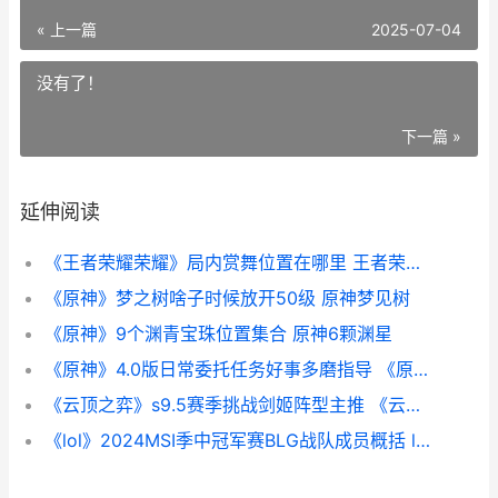
« 上一篇
2025-07-04
没有了！
下一篇 »
延伸阅读
《王者荣耀荣耀》局内赏舞位置在哪里 王者荣耀荣耀之章命运篇
《原神》梦之树啥子时候放开50级 原神梦见树
《原神》9个渊青宝珠位置集合 原神6颗渊星
《原神》4.0版日常委托任务好事多磨指导 《原神》4.0版日语怎么说
《云顶之弈》s9.5赛季挑战剑姬阵型主推 《云顶之弈》双城之战2赛季上线时间
《lol》2024MSI季中冠军赛BLG战队成员概括 lol2021季后赛什么时候