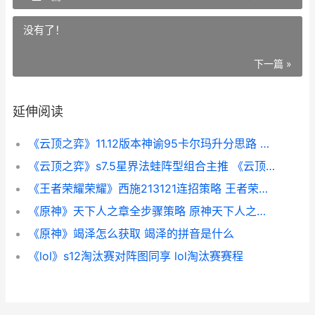
没有了！
下一篇 »
延伸阅读
《云顶之弈》11.12版本神谕95卡尔玛升分思路 《云顶之弈》手游下载
《云顶之弈》s7.5星界法蛙阵型组合主推 《云顶之弈》双城之战2赛季上线时间
《王者荣耀荣耀》西施213121连招策略 王者荣耀荣耀之章命运篇
《原神》天下人之章全步骤策略 原神天下人之章怎么过
《原神》竭泽怎么获取 竭泽的拼音是什么
《lol》s12淘汰赛对阵图同享 lol淘汰赛赛程