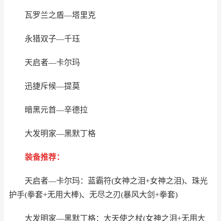
瓦罗兰之盾—塔里克
永猎双子—千珏
天启者—卡尔玛
迅捷斥候—提莫
暗黑元首—辛德拉
大发明家—黑默丁格
装备推荐：
天启者—卡尔玛：蓝霸符(女神之泪+女神之泪)、珠光
护手(拳套+无用大棒)、无尽之刃(暴风大剑+拳套)
大发明家—黑默丁格：大天使之杖(女神之泪+无用大