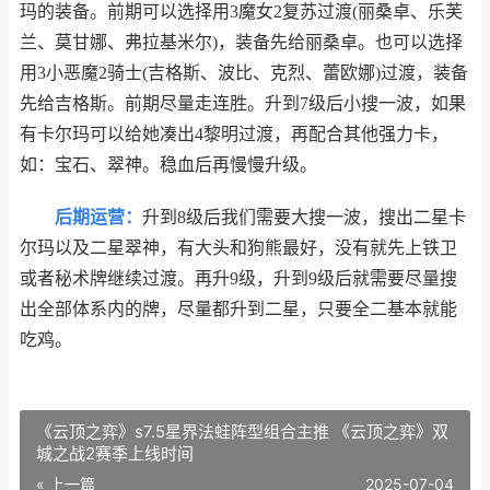
玛的装备。前期可以选择用3魔女2复苏过渡(丽桑卓、乐芙
兰、莫甘娜、弗拉基米尔)，装备先给丽桑卓。也可以选择
用3小恶魔2骑士(吉格斯、波比、克烈、蕾欧娜)过渡，装备
先给吉格斯。前期尽量走连胜。升到7级后小搜一波，如果
有卡尔玛可以给她凑出4黎明过渡，再配合其他强力卡，
如：宝石、翠神。稳血后再慢慢升级。
后期运营：
升到8级后我们需要大搜一波，搜出二星卡
尔玛以及二星翠神，有大头和狗熊最好，没有就先上铁卫
或者秘术牌继续过渡。再升9级，升到9级后就需要尽量搜
出全部体系内的牌，尽量都升到二星，只要全二基本就能
吃鸡。
《云顶之弈》s7.5星界法蛙阵型组合主推 《云顶之弈》双
城之战2赛季上线时间
« 上一篇
2025-07-04