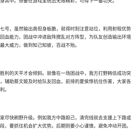
身其中。想要在游戏里玩出无限精彩，可得下一番功夫。
七号，虽然输出高但身板脆，就得时刻注意站位，利用射程优势
回血能力，团战中冲进敌阵搅乱对方阵型，为队友创造输出环境
最大威力，做到知己知彼，百战不殆。
胜利的天平才会倾斜。就像在一场团战中，我方打野韩信成功突
，辅助蔡文姬及时给队友回血，前排的夏侯惇抗住伤害，大家各
利。
家尽快刷野升级。例如我方中路妲己，清完线就去支援上下路或
段，要抓住机会扩大优势。后期则要小心谨慎，避免冲动开团。