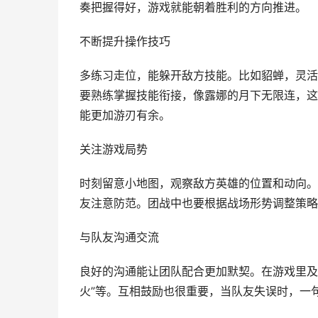
奏把握得好，游戏就能朝着胜利的方向推进。
不断提升操作技巧
多练习走位，能躲开敌方技能。比如貂蝉，灵活
要熟练掌握技能衔接，像露娜的月下无限连，这
能更加游刃有余。
关注游戏局势
时刻留意小地图，观察敌方英雄的位置和动向。
友注意防范。团战中也要根据战场形势调整策略
与队友沟通交流
良好的沟通能让团队配合更加默契。在游戏里及
火”等。互相鼓励也很重要，当队友失误时，一