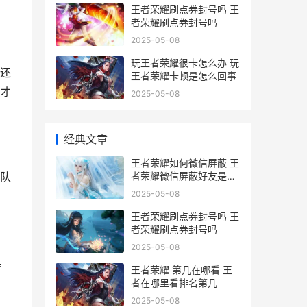
王者荣耀刷点券封号吗 王
者荣耀刷点券封号吗
2025-05-08
玩王者荣耀很卡怎么办 玩
还
王者荣耀卡顿是怎么回事
才
2025-05-08
经典文章
王者荣耀如何微信屏蔽 王
者荣耀微信屏蔽好友是不
队
是就看不见我在玩游戏了
2025-05-08
王者荣耀刷点券封号吗 王
者荣耀刷点券封号吗
2025-05-08
集
王者荣耀 第几在哪看 王
者在哪里看排名第几
2025-05-08