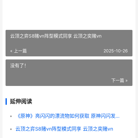
云顶之弈S8赌vn阵型模式同享 云顶之奕赌vn
« 上一篇
2025-10-26
没有了！
下一篇 »
延伸阅读
《原神》亮闪闪的漂流物如何获取 原神闪闪发光的树
云顶之弈S8赌vn阵型模式同享 云顶之奕赌vn