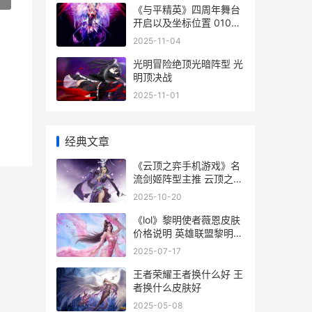
《与平精英》四周年舞台
开启以及坐标位置 0104
和平精英
2025-11-04
光明冒险绝顶光暗阵型 光
明顶决战
2025-11-01
经典文章
《云顶之弈手机游戏》名
流剑姬阵型主推 云顶之弈
手机上怎么玩
2025-10-20
《lol》黎明使者薇恩皮肤
价格说明 英雄联盟黎明使
者
2025-07-17
王者荣耀王者换什么好 王
者换什么皮肤好
2025-05-08