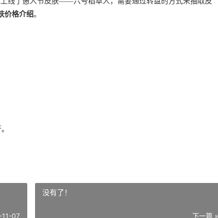
戏上线了愚人节皮肤——六号稻草人，需要通过转盘的方式来抽取皮
肤价格介绍
。
行。
没有了！
-11-07
下一篇 