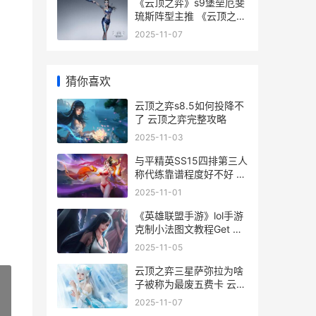
《云顶之弈》s9堡垒厄斐
琉斯阵型主推 《云顶之
弈》S13赛季中具体有哪
2025-11-07
些五费卡-
猜你喜欢
云顶之弈s8.5如何投降不
了 云顶之弈完整攻略
2025-11-03
与平精英SS15四排第三人
称代练靠谱程度好不好 和
平精英ss14内容
2025-11-01
《英雄联盟手游》lol手游
克制小法图文教程Get 国
服如何克制小法
2025-11-05
云顶之弈三星萨弥拉为啥
子被称为最废五费卡 云顶
之弈三星莎弥拉
2025-11-07
»