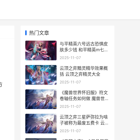
热门文章
与平精英六号远古恐惧皮
肤多少钱 和平精英m七六
二渐远
2025-11-07
云顶之弈黯灵精华效果概
括 云顶之弈精灵大全
2025-11-07
方
《魔兽世界怀旧服》符文
绍
卷轴任务如何做 魔兽世界
怀旧服官网
2025-11-07
云顶之弈三星萨弥拉为啥
子被称为最废五费卡 云顶
之弈三星莎弥拉
2025-11-07