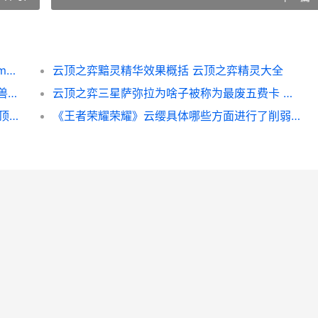
与平精英六号远古恐惧皮肤多少钱 和平精英m七六二渐远
云顶之弈黯灵精华效果概括 云顶之弈精灵大全
《魔兽世界怀旧服》符文卷轴任务如何做 魔兽世界怀旧服官网
云顶之弈三星萨弥拉为啥子被称为最废五费卡 云顶之弈三星莎弥拉
《云顶之弈》s9堡垒厄斐琉斯阵型主推 《云顶之弈》S13赛季中具体有哪些五费卡-
《王者荣耀荣耀》云缨具体哪些方面进行了削弱呢 王者荣耀荣耀之章