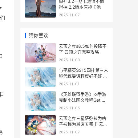
原神3.2一期卡池值不值
得抽 2.2版本原神卡池
了
2025-11-07
们
猜你喜欢
云顶之弈s8.5如何投降不
了 云顶之弈完整攻略
口
2025-11-03
与平精英SS15四排第三人
称代练靠谱程度好不好 和
平精英ss14内容
2025-11-01
《英雄联盟手游》lol手游
丰
克制小法图文教程Get 国
服如何克制小法
2025-11-05
云顶之弈三星萨弥拉为啥
子被称为最废五费卡 云顶
之弈三星莎弥拉
2025-11-07
岛