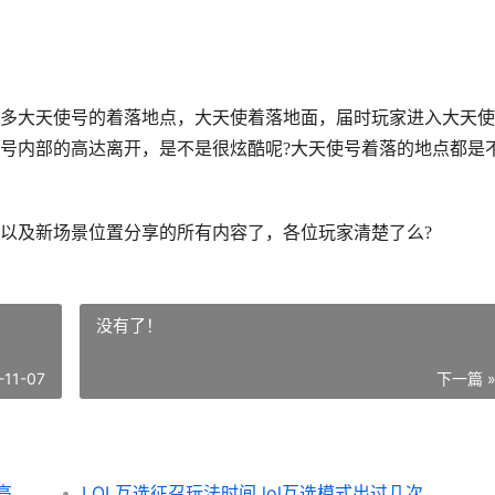
多大天使号的着落地点，大天使着落地面，届时玩家进入大天使
号内部的高达离开，是不是很炫酷呢?大天使号着落的地点都是
以及新场景位置分享的所有内容了，各位玩家清楚了么?
没有了！
-11-07
下一篇 
与平精英高达玩法新场景都有啥子 和平精英高达玩法
LOL互选征召玩法时间 lol互选模式出过几次