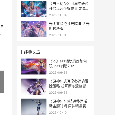
《与平精英》四周年舞台
开启以及坐标位置 0104
和平精英
2025-11-04
光明冒险绝顶光暗阵型 光
号
明顶决战
不
2025-11-01
经典文章
《lol》s11辅助蚂蚱如何
玩 lolt1辅助2021
2025-06-24
《原神》忒耳摩冬遗迹冒
险策略 忒耳摩冬遗迹冒险
»
四个机关
2025-06-24
《原神》4.6精通移涌活
动主题时间 原神精通表
2025-10-10