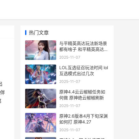
热门文章
与平精英高达玩法新场景
都有啥子 和平精英高达玩
法
2025-11-07
LOL互选征召玩法时间 lol
互选模式出过几次
2025-11-07
出
原神4.4云云椒椒任务如
伴
何做 原神绝云椒椒刷新
都
2025-11-07
原神2.6版本4月下旬深渊
如何打 原神4.27
2025-11-07