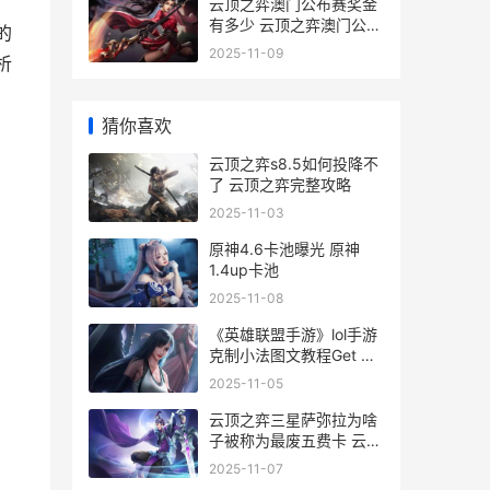
云顶之弈澳门公布赛奖金
有多少 云顶之弈澳门公开
的
赛口令码
2025-11-09
析
猜你喜欢
云顶之弈s8.5如何投降不
了 云顶之弈完整攻略
2025-11-03
原神4.6卡池曝光 原神
1.4up卡池
2025-11-08
《英雄联盟手游》lol手游
克制小法图文教程Get 国
服如何克制小法
2025-11-05
云顶之弈三星萨弥拉为啥
子被称为最废五费卡 云顶
之弈三星莎弥拉
2025-11-07