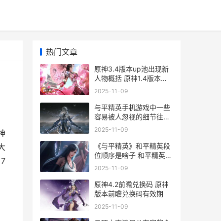
热门文章
原神3.4版本up池出现新
人物概括 原神1.4版本第
三个up池
2025-11-09
与平精英手机游戏中一些
容易被人忽视的细节往往
决定着游戏的成败 和平精
2025-11-09
神
英端游手机版
《与平精英》和平精英段
大
位顺序是啥子 和平精英和
7
哪个游戏一样
2025-11-09
原神4.2前瞻兑换码 原神
版本前瞻兑换码有效期
2025-11-09