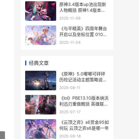
原神3.4版本up池出现新
人物概括 原神1.4版本第
三个up池
2025-11-09
《与平精英》四周年舞台
开启以及坐标位置 0104
和平精英
2025-11-04
经典文章
《原神》5.0嘟嘟可砰砰
历险记活动主题策略说明
原神嘟嘟!大冒险
2025-08-11
《lol》PBE13.10版本纳沃
利迅刃重做概括 英雄联盟
pbe更新公告
2025-07-17
《云顶之弈》s6赏金95如
何玩 云顶之弈s6是哪一年
2025-09-18