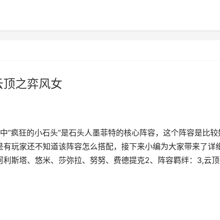
 云顶之弈风女
其中“疯狂的小石头”是石头人墨菲特的核心阵容，这个阵容是比较
但是有玩家还不知道该阵容怎么搭配，接下来小编为大家带来了详
阿利斯塔、悠米、莎弥拉、努努、费德提克2、阵容羁绊：3,云顶