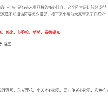
疯狂的小石头”是石头人墨菲特的核心阵容，这个阵容是比较好成型
有玩家还不知道该阵容怎么搭配，接下来小编为大家带来了详细介
塔、悠米、莎弥拉、努努、费德提克
者1怪兽
公理圆弧、珠光莲花、小天才心徽冕、爱心使者心徽冕、彩色符