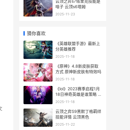
云顶之弈s7塔里克技能是
啥子 云顶s6塔姆
2025-11-23
猜你喜欢
《英雄联盟手游》最新上
分英雄推荐
2025-11-18
《原神》4.8新皮肤获取
方式 原神新皮肤有特效吗
2025-11-18
《lol》2023赛季启程1月
18日神奇英雄是谁策略 lol
下一赛季
2025-11-18
文
云顶之弈S9黑默丁格羁绊
技能详情 云顶黑色
2025-11-22