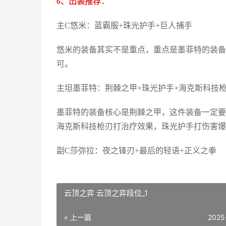
6、出装推荐：
主C悠米：蓝霸服+珠光护手+巨人捕手
悠米的装备其实不是重点，重点是墨菲特的装备
可。
主坦墨菲特：荆棘之甲+珠光护手+海克斯科技
墨菲特的装备核心是荆棘之甲，这件装备一定要
海克斯科技枪刃打治疗效果，珠光护手打伤害爆
副C莎弥拉：夜之锋刃+最后的轻语+正义之拳
云顶之弈 云顶之弈段位_1
« 上一篇
2025