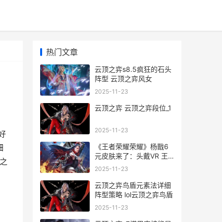
热门文章
云顶之弈s8.5疯狂的石头
阵型 云顶之弈风女
2025-11-23
云顶之弈 云顶之弈段位_1
2025-11-23
好
《王者荣耀荣耀》杨戬6
细
元皮肤来了：头戴VR 王
之
者荣耀荣耀典藏皮肤排名
2025-11-23
云顶之弈鸟盾元素法详细
阵型策略 lol云顶之弈鸟盾
2025-11-23