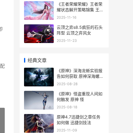
《王者荣耀荣耀》王者荣
耀状态解开策略锦集 王者
荣耀荣耀黄金是什么段位
2025-11-16
云顶之弈s8.5疯狂的石头
即
阵型 云顶之弈风女
2025-11-23
经典文章
配
《原神》深海龙蜥实验报
告如何获取 原神深海螺旋
怎么进去
2025-08-28
《原神》怪盗重现人间如
何触发 原神 怪
2025-08-18
原神4.7迅捷剑之章任务
如何做 迅捷剑技法
»
2025-11-09