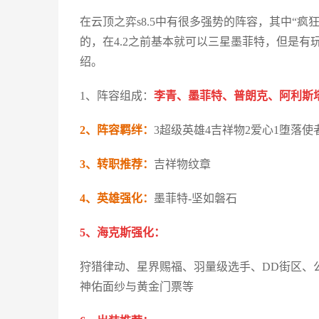
在云顶之弈s8.5中有很多强势的阵容，其中“
的，在4.2之前基本就可以三星墨菲特，但是
绍。
1、阵容组成：
李青、墨菲特、普朗克、阿利斯
2、阵容羁绊：
3超级英雄4吉祥物2爱心1堕落使
3、转职推荐：
吉祥物纹章
4、英雄强化：
墨菲特-坚如磐石
5、海克斯强化：
狩猎律动、星界赐福、羽量级选手、DD街区、
神佑面纱与黄金门票等