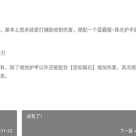
，基本上悠米就是打辅助收割伤害，搭配一个蓝霸服+珠光护手
枪刃
有，除了增加护甲以外还能配合【坚如磐石】增加伤害，其次搭
发。
没有了！
-11-23
下一篇 