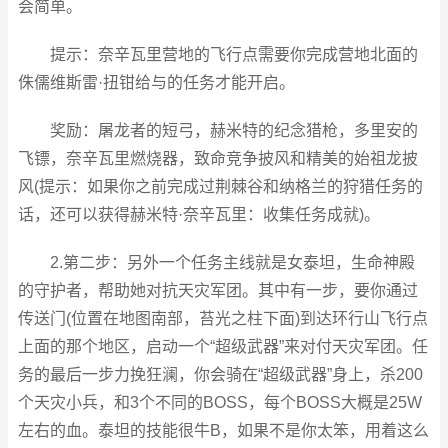
会简单。
提示：奈辛瓦里营地的飞行点需要你完成营地北面的
侏儒维斯雷·扭钳给与的任务才能开启。
奖励：屠龙者的短弓，赫米特的纪念猎枪，多里安的
飞镖，奈辛瓦里燃烧器，致命竞争披风和精美的始祖龙披
风(提示：如果你之前完成过荆棘谷和纳格兰的狩猎任务的
话，还可以获得赫米特·奈辛瓦里：收集任务成就)。
2.第二步：另外一个任务主线就是女泰坦，生命神殿
的守护者，帮助她对抗天灾军团。其中有一步，要你通过
传送门(位置在地图南部，苔光之柱下面)到达环行山飞行点
上面的那个地区，启动一个“超级武器”来对付天灾军团。任
务的最后一步力挽狂澜，你会骑在“超级武器”身上，杀200
个天灾小兵，和3个不同的BOSS，每个BOSS大概是25W
左右的血。泰坦的技能很牛B，如果不是你太笨，用着这么