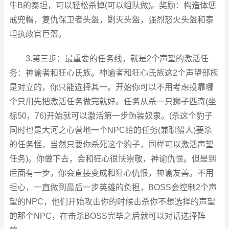
牛B的泰坦，可以轻松杀掉(可以组队做)。奖励：构造体惩
戒兜帽，复仇保卫者头盔，剿灭头盔，强烈怒火头盔和泰
坦执政官巨盔。
3.第三步：最重要的任务线，就是2个声望的激活任
务：神谕者和狂心氏族。神谕者和狂心氏族这2个声望部族
是对立的，你只能选择其一。开始你可以不用考虑投靠哪
个只用先把激活任务做完就好。任务从杀一只狮子匹奇(坐
标50，76)开始就可以激活第一步伪装奴隶。(杀这个豹子
同时也是大河之心营地一个NPC给的任务(兼职猎人)要杀
的任务怪，当然只要你杀死这个豹子，同样可以激活声望
任务)。你做下去，会和狂心很快崇敬，神谕仇恨。但是到
后面有一步，你会直接变成和狂心仇恨，神谕友善。不用
担心，一直做到最后一步英雄的负担，BOSS会控制2个声
望的NPC，他们开始攻击你的时候击杀你不想选择的声望
的那个NPC，在击杀BOSS完毕之后就可以对话选择阵