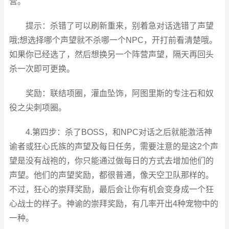
营。
提示：杀错了可以刷新重来，别着急对话选错了声望
哦;想选择哪个声望就不杀哪一个NPC，开打前看清楚哦。
如果你已经选了，然后想换另一个阵营声望，隔天再回头
杀一次即可更换。
奖励：联结项圈，灌血坠饰，阿图里斯的专注石和奴
役之尖刺项圈。
4.第四步：杀了BOSS，和NPC对话之后就能激活神
谕者或狂心氏族的声望及每日任务，需要注意的是这2个声
望是没有战袍的，你只能通过做每日的方式去增加他们的
声望。他们的声望奖励，都很普通，像天空卫队那样的。
不过，狂心的崇拜奖励，最后会让你有机会变身成一个狂
心战士的样子。神谕的崇拜奖励，有几率开出4种宠物中的
一种。