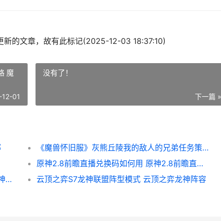
的文章，故有此标记(2025-12-03 18:37:10)
 魔
没有了！
-12-01
下一篇 
哪
《魔兽怀旧服》灰熊丘陵我的敌人的兄弟任务策略 魔兽怀旧服最新消息
原神2.8前瞻直播兑换码如何用 原神2.8前瞻直播几点开始
《原神》磐岩之路致献美食食物获得策略 原神磐岩之路最难找的几个
云顶之弈S7龙神联盟阵型模式 云顶之弈龙神阵容