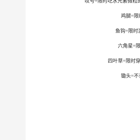
叹号=限时吃水元素微粒
鸡腿=
鱼钩=限时
六角星=
四叶草=限时
锄头=