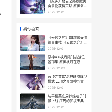
《原神》磐岩之路致献美
食食物获得策略 原神磐岩
很
之路最难找的几个
2025-12-01
略
猜你喜欢
《云顶之弈》S8超级泰隆
组合主推 《云顶之弈》
S13赛季
2025-12-01
原神4.6枫丹限时挑战位
置锦集 原神枫丹在哪
2025-12-03
云顶之弈S7龙神联盟阵型
模式 云顶之弈龙神阵容
2025-12-01
与平精英庄周梦蝶啥子时
候上线 庄周的梦境宝典
2025-12-01