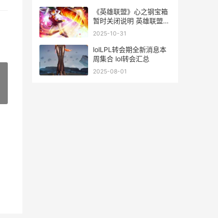
《英雄联盟》心之钢宝箱
暂时关闭说明 英雄联盟心
悦会员官网
2025-10-31
lolLPL转会期全新消息本
周集合 lol转会汇总
2025-08-01
»