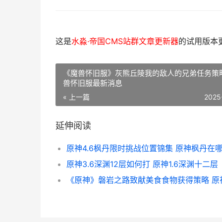
这是
水淼·帝国CMS站群文章更新器
的试用版本更新
《魔兽怀旧服》灰熊丘陵我的敌人的兄弟任务策略
兽怀旧服最新消息
« 上一篇
2025
延伸阅读
原神4.6枫丹限时挑战位置锦集 原神枫丹在
原神3.6深渊12层如何打 原神1.6深渊十二层