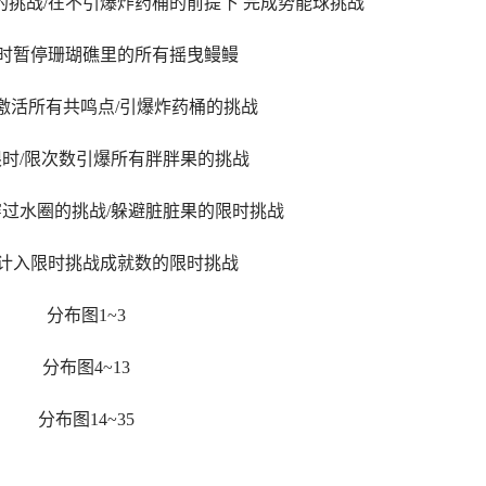
的挑战/在不引爆炸药桶的前提下 完成势能球挑战
限时暂停珊瑚礁里的所有摇曳鳗鳗
激活所有共鸣点/引爆炸药桶的挑战
限时/限次数引爆所有胖胖果的挑战
穿过水圈的挑战/躲避脏脏果的限时挑战
不计入限时挑战成就数的限时挑战
分布图1~3
分布图4~13
分布图14~35