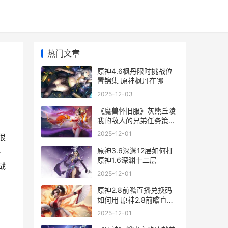
热门文章
原神4.6枫丹限时挑战位
置锦集 原神枫丹在哪
2025-12-03
《魔兽怀旧服》灰熊丘陵
我的敌人的兄弟任务策略
魔兽怀旧服最新消息
2025-12-01
很
原神3.6深渊12层如何打
略
原神1.6深渊十二层
战
2025-12-01
原神2.8前瞻直播兑换码
如何用 原神2.8前瞻直播
几点开始
2025-12-01