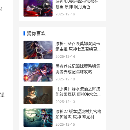
原神4.0枫丹摩拉盒都在
哪里 原神 枫丹角色
以
2025-12-16
猜你喜欢
原神七圣召唤莫娜双风卡
组主推 原神七圣召唤莫娜
怎么获得
2025-12-14
勇者养成记踢球策略锦集
勇者养成记踢球攻略
2025-12-10
《原神》静水流涌之辉技
能效果概括 原神净水怎么
锁
打
2025-12-13
原神2.1版本望泷村九宫格
如何解呢 原神 望龙村
2025-12-15