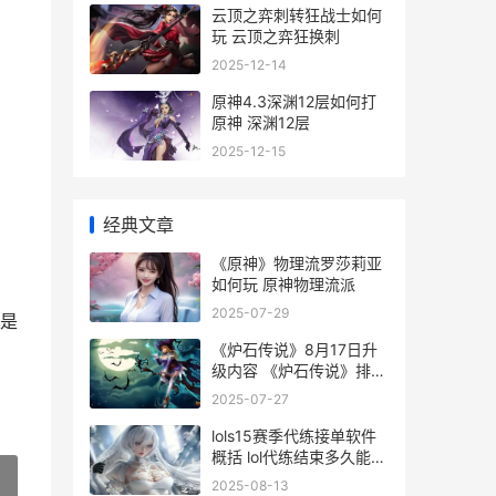
云顶之弈刺转狂战士如何
玩 云顶之弈狂换刺
2025-12-14
原神4.3深渊12层如何打
原神 深渊12层
2025-12-15
经典文章
《原神》物理流罗莎莉亚
如何玩 原神物理流派
2025-07-29
是
《炉石传说》8月17日升
级内容 《炉石传说》排行
榜
2025-07-27
lols15赛季代练接单软件
概括 lol代练结束多久能上
号
2025-08-13