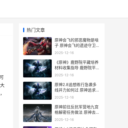
热门文章
原神会飞的邪恶魔物是啥
子 原神会飞的遗迹守卫叫
什么
2025-12-16
《原神》鹿野院平藏培养
材料收集指导 鹿野院平藏
nga
2025-12-16
可
原神2.8追想练行急袭多
大
线并力如何过 原神追求强
，
度
2025-12-16
原神前往反抗军营地九宫
格解密任务做法 原神去找
反抗军
2025-12-16