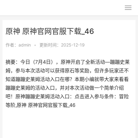
原神 原神官网官服下载_46
作者：
admin
•
更新时间：2025-12-19
摘要：今日（7月4日），原神开启了全新活动—蹦蹦史莱
姆，参与本次活动可以获得原石等奖励，但许多玩家还不
知道蹦蹦史莱姆活动入口在哪？本期小编就带大家来看看
蹦蹦史莱姆的活动入口，并对本次活动做一个简单介绍
吧！原神蹦蹦史莱姆活动入口：点击进入参与条件：冒险
等阶,原神 原神官网官服下载_46