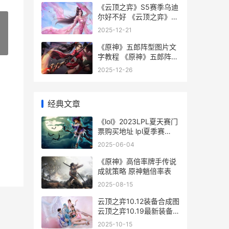
《云顶之弈》S5赛季乌迪
尔好不好 《云顶之弈》
S12赛季中五费卡的具体
2025-12-21
数量是多少-
»
《原神》五郎阵型图片文
字教程 《原神》五郎阵容
推荐
2025-12-26
经典文章
《lol》2023LPL夏天赛门
票购买地址 lpl夏季赛
2021bgm
2025-06-04
《原神》高倍率牌手传说
成就策略 原神魈倍率表
2025-08-15
云顶之弈10.12装备合成图
云顶之弈10.19最新装备
合成图
2025-10-15