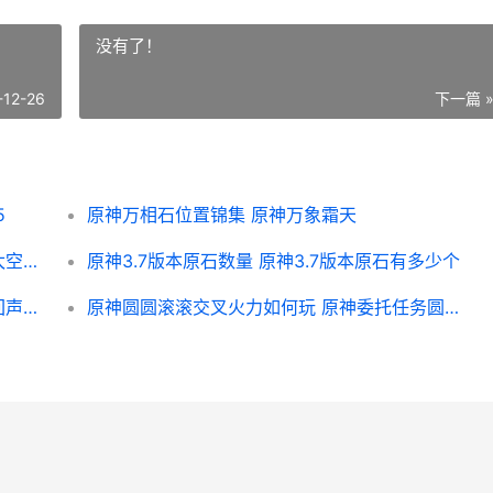
没有了！
-12-26
下一篇 
5
原神万相石位置锦集 原神万象霜天
与平精英太空之旅啥子时候上线 和平精英太空飞船在哪
原神3.7版本原石数量 原神3.7版本原石有多少个
原神大乐章的回声成就策略 原神大乐章的回声成就怎么开
原神圆圆滚滚交叉火力如何玩 原神委托任务圆滚滚的大团骚乱怎么做