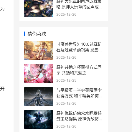
原神大乐章的回声成就策
略 原神大乐章的回声成就
为
怎么开
2025-12-26
猜你喜欢
《魔兽世界》10.0过载矿
石及过载草药锦集 魔兽世
界10.0巨龙时代
2025-12-26
原神共勉之杯获得方式同
享 共勉和共勉之
2025-12-25
开
与平精英一举夺葵降落伞
获得方式 和平精英如何举
杯
2025-12-26
原神仇敌仿佛众水翻腾任
务策略锦集 原神仇敌仿佛
众水沸腾
2025-12-26