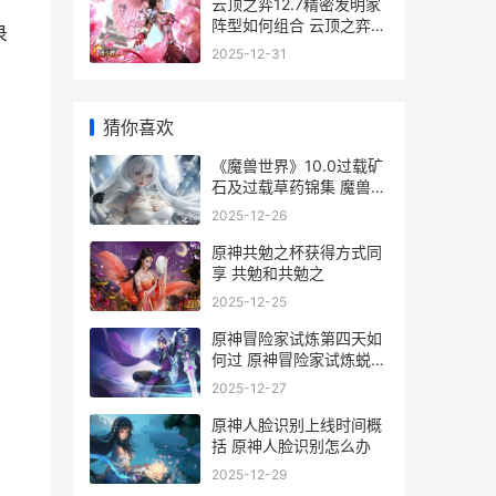
云顶之弈12.7精密发明家
阵型如何组合 云顶之弈精
录
粹怎么得
2025-12-31
猜你喜欢
《魔兽世界》10.0过载矿
石及过载草药锦集 魔兽世
界10.0巨龙时代
2025-12-26
原神共勉之杯获得方式同
享 共勉和共勉之
2025-12-25
原神冒险家试炼第四天如
何过 原神冒险家试炼蜕变
篇
2025-12-27
原神人脸识别上线时间概
括 原神人脸识别怎么办
2025-12-29