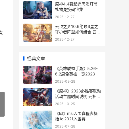
原神4.4暮起遥思海灯节
】
礼物兑换码锦集
2025-12-27
云顶之弈10.6绝顶6星之
守护者阵型如何组合 云顶
点
之奕11.6决斗
2025-12-27
经典文章
《英雄联盟手游》5.26-
6.2周免英雄一览2023
2025-09-28
《原神》2023必胜客联动
活动主题时间说明 元神
2021
2025-10-25
»
《lol》msi入围赛程表概
括 lol2021入围赛
2025-07-28