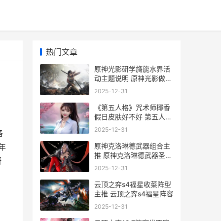
热门文章
原神光影研学旖旎水界活
动主题说明 原神光影做的
好吗
2025-12-31
《第五人格》咒术师椰香
假日皮肤好不好 第五人格
咒术师新皮肤
2025-12-31
各
原神克洛琳德武器组合主
年
推 原神克洛琳德武器圣遗
研
物
2025-12-31
云顶之弈s4福星收菜阵型
主推 云顶之弈s4福星阵容
2025-12-31