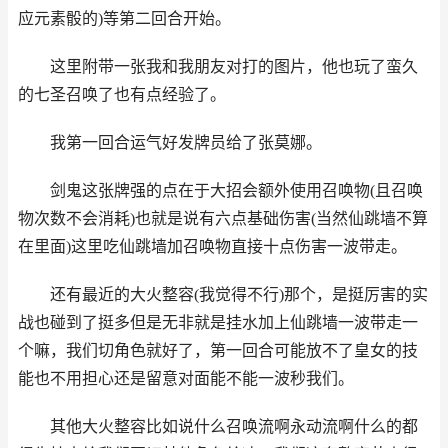
应元素骰的)等第二回合开始。
这里附带一张我和我朋友对打的图片，他也玩了蛮久
的七圣召唤了也有点经验了。
我第一回合运气好发牌员给了张莫娜。
剑鬼这张牌强的点在于大招会额外使用召唤物(且召唤
物次数不会消耗)也就是说有六点基础伤害(当然仙跳墙不算
在里面)这里吃仙跳墙加召唤物直接十点伤害一波带走。
还有最近的大火整容(我觉得不行)那个，是挺厉害的实
战也碰到了挺多但是无非就是挂水加上仙跳墙一波带走一
个嘛，我们切角色就好了，第一回合可能放不了皇女的技
能也不用担心还是留意对面能不能一波秒我们。
其他大火整容比如说什么召唤流啊永动流啊什么的都