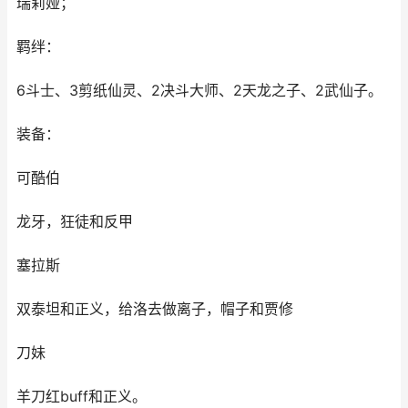
瑞莉娅；
羁绊：
6斗士、3剪纸仙灵、2决斗大师、2天龙之子、2武仙子。
装备：
可酷伯
龙牙，狂徒和反甲
塞拉斯
双泰坦和正义，给洛去做离子，帽子和贾修
刀妹
羊刀红buff和正义。