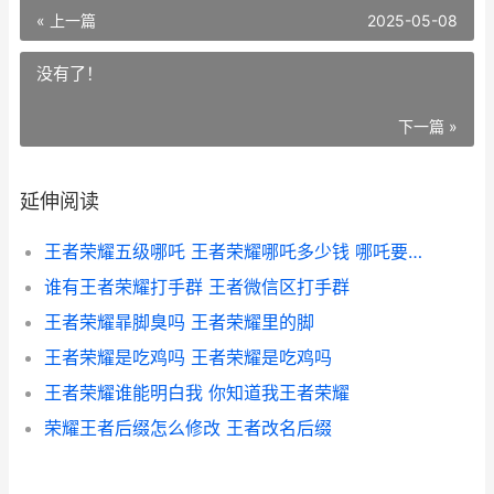
« 上一篇
2025-05-08
没有了！
下一篇 »
延伸阅读
王者荣耀五级哪吒 王者荣耀哪吒多少钱 哪吒要多少金币和碎片
谁有王者荣耀打手群 王者微信区打手群
王者荣耀暃脚臭吗 王者荣耀里的脚
王者荣耀是吃鸡吗 王者荣耀是吃鸡吗
王者荣耀谁能明白我 你知道我王者荣耀
荣耀王者后缀怎么修改 王者改名后缀