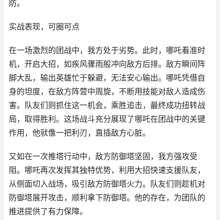
防。
实战表现，可圈可点
在一场激烈的团战中，我方处于劣势。此时，哪吒看准时
机，开启大招，如疾风骤雨般冲向敌方后排。敌方瞬间阵
脚大乱，输出英雄忙于躲避，无法安心输出。哪吒凭借自
身的坦度，在敌方阵营中周旋，不断用技能对敌人造成伤
害。队友们则抓住这一机会，乘胜追击，最终成功扭转战
局，取得胜利。这场战斗充分展现了哪吒在团战中的关键
作用，他就像一把利刃，直插敌方心脏。
又如在一次推塔行动中，敌方防御塔坚固，我方强攻受
阻。哪吒再次发挥其独特优势，利用大招快速支援队友，
从侧面切入战场，吸引敌方防御塔火力。队友们则趁机对
防御塔展开攻击，顺利拿下防御塔。他的存在，为团队的
推进提供了有力保障。