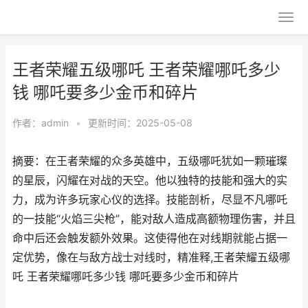
王者荣耀五级哪吒 王者荣耀哪吒多少
钱 哪吒要多少金币和碎片
作者：
admin
•
更新时间：2025-05-08
摘要：在王者荣耀的众多英雄中，五级哪吒犹如一颗璀璨
的星辰，闪耀在对战的天空。他以独特的技能和强大的实
力，成为许多玩家心仪的选择。技能剖析，尽显不凡哪吒
的一技能“火焰三尖枪”，能对敌人造成高额物理伤害，并且
命中后还会触发额外效果。这使得他在对线期就能占据一
定优势，像在与敌方战士对线时，精准释,王者荣耀五级哪
吒 王者荣耀哪吒多少钱 哪吒要多少金币和碎片