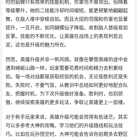
时的貂蝉只有简单的技能机制，伤害也不算突出。但随着
等级攀升，她的二技能冷却时间缩短，能更频繁地翩翩起
舞，在敌人堆中穿梭自如。而且大招的范围和伤害也显著
提升，一旦开启，如同蝴蝶仙子降临，收割敌人首级易如
反掌。技能的不断优化，让英雄在战场上的表现判若云
泥，这也是升级的魅力所在。
然而，英雄升级并非一帆风顺。就像在攀登高峰的途中会
遇到崎岖山路一样，玩家需要花费时间和精力去积累经
验。每一场对战都是获取经验的机会，无论是胜利还是失
败。失败时，不要气馁，从教训中总结如何更好地配合队
友、把握时机，为下次升级做好准备。胜利时，也别骄
傲，继续探索英雄的更多玩法，争取让英雄更上一层楼。
对于新手玩家来说，英雄升级可能会觉得有些迷茫。其实
可以多参考大神的攻略，学习他们的升级路线和玩法技
巧。比如在玩孙悟空时，大神可能会告诉你前期多去野区