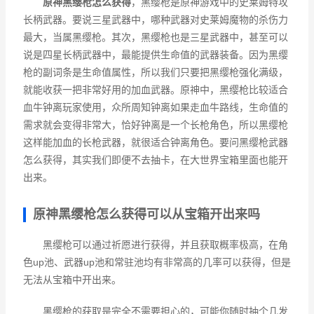
原神黑缨枪怎么获得
，黑缨枪是原神游戏中的史莱姆特攻
长柄武器。要说三星武器中，哪种武器对史莱姆魔物的杀伤力
最大，当属黑缨枪。其次，黑缨枪也是三星武器中，甚至可以
说是四星长柄武器中，最能提供生命值的武器装备。因为黑缨
枪的副词条是生命值属性，所以我们只要把黑缨枪强化满级，
就能收获一把非常好用的加血武器。原神中，黑缨枪比较适合
血牛钟离玩家使用，众所周知钟离如果走血牛路线，生命值的
需求就会变得非常大，恰好钟离是一个长枪角色，所以黑缨枪
这样能加血的长枪武器，就很适合钟离角色。要问黑缨枪武器
怎么获得，其实我们即便不去抽卡，在大世界宝箱里面也能开
出来。
原神黑缨枪怎么获得可以从宝箱开出来吗
黑缨枪可以通过祈愿进行获得，并且获取概率极高，在角
色up池、武器up池和常驻池均有非常高的几率可以获得，但是
无法从宝箱中开出来。
黑缨枪的获取是完全不需要担心的，可能你随时抽个几发