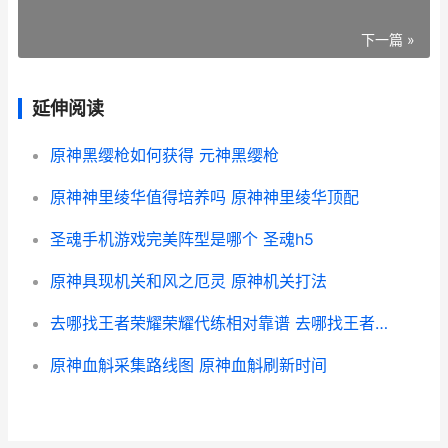
下一篇 »
延伸阅读
原神黑缨枪如何获得 元神黑缨枪
原神神里绫华值得培养吗 原神神里绫华顶配
圣魂手机游戏完美阵型是哪个 圣魂h5
原神具现机关和风之厄灵 原神机关打法
去哪找王者荣耀荣耀代练相对靠谱 去哪找王者荣耀代练
原神血斛采集路线图 原神血斛刷新时间