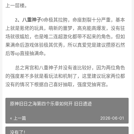
上一层楼。
2、八重神子
0命极其拉胯，命座割裂十分严重，基本
上就是氪佬的玩具，萌新的噩梦，高充能高爆发，没有驻
场就很尴尬，也是唯二连超激化都带不起来的角色，但如
果满命后游戏体验极其优秀，所以真爱党是建议攒原石然
后等up直接抽满命。
总之宵宫和八重神子并没有谁比较好，因为两位角色
的强度差不多就是看玩法和机制了，这里建议玩家两位都
没有的情况下根据自己喜好抽取，强度党抽宵宫。
原神旧日之海第四个乐章如何开 旧日遗迹
« 上一篇
2026-06-01
没有了！