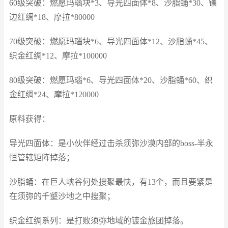
60级突破：燃愿玛瑙块*3、导光四面体*8、沙脂蛹*30、镶
边红绸*18、摩拉*80000
70级突破：燃愿玛瑙块*6、导光四面体*12、沙脂蛹*45、
织金红绸*12、摩拉*100000
80级突破：燃愿玛瑙*6、导光四面体*20、沙脂蛹*60、织
金红绸*24、摩拉*120000
原料获得：
导光四面体：是小伙伴经过击杀须弥沙漠内部的boss-半永
恒管辖矩阵掉落；
沙脂蛹：在巨人峡谷何处搜聚最快，有13个，而且要紧是
在须弥的千壑沙地之中搜聚；
织金红绸系列：是打败须弥地域的镀金旅团掉落。