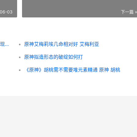
06-03
下一篇 
原神须弥如何进入梦境桓那兰那切换梦境与现实方式 如何前往须弥
原神艾梅莉埃几命相对好 艾梅利亚
原神拟造形态的破绽如何打
《原神》胡桃需不需要堆元素精通 原神 胡桃