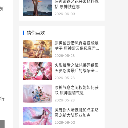
原神饰铁之花突破材料概
括 原神铁在哪
知
2026-06-03
猜你喜欢
原神留云借风真君技能是
啥子 原神留云借风真君六
个火柱激活顺序
2026-05-28
火影最后之战兑换码锦集
火影忍者最后的战争全攻
略
2026-05-28
原神气息之间权能如何获
取 原神跟随气息
行
2026-05-28
灵宠新大陆技能加点策略
灵宠新大陆职业加点
2026-06-03