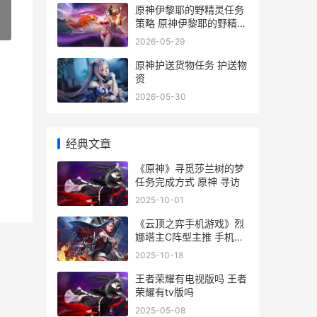
原神伊黎耶的野精灵任务
策略 原神伊黎耶的野精灵
»
愤怒怎么打
2026-05-29
原神护送货物任务 护送物
资
2026-05-30
经典文章
《原神》寻觅莎兰树的梦
任务完成方式 原神 寻访
2025-10-01
《云顶之弈手机游戏》烈
娜塔主C阵型主推 手机端
云顶之奕
2025-10-18
王者荣耀有电视版吗 王者
荣耀有tv版吗
2025-05-08