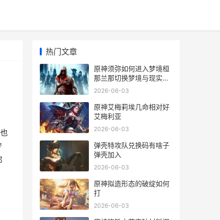
热门文章
原神须弥如何进入梦境桓
那兰那切换梦境与现实方
式 如何前往须弥
2026-06-03
原神艾梅莉埃几命相对好
艾梅利亚
2026-06-03
也
弹壳特攻队兑换码有啥子
梦
弹壳加入
那
2026-06-03
原神拟造形态的破绽如何
打
2026-06-03