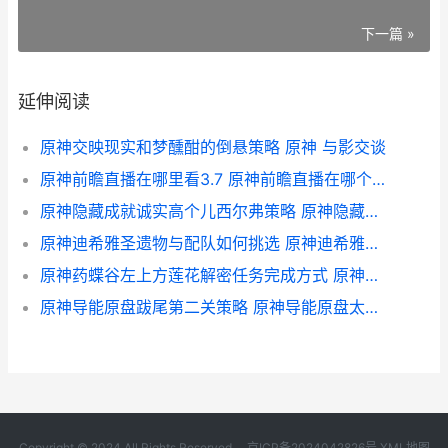
下一篇 »
延伸阅读
原神交映现实和梦醺酣的倒悬策略 原神 与影交谈
原神前瞻直播在哪里看3.7 原神前瞻直播在哪个平台
原神隐藏成就诚实高个儿西尔弗策略 原神隐藏成就诚信怎么打
原神迪希雅圣遗物与配队如何挑选 原神迪希雅圣遗物推荐大全攻略
原神药蝶谷左上方莲花解密任务完成方式 原神药庐在哪
原神导能原盘跋尾第二关策略 原神导能原盘太难了
Copyright © 2024 All Rights Reserved.
京ICP备2024042826号
XML地图