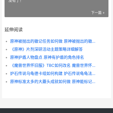
没有了！
下一篇 »
延伸阅读
原神被抛出的徽记任务如何做 原神被抛出的徽章怎么得
《原神》片剂深研活动主题策略详细解答
原神护盾人物盘点 原神有护盾的角色排名
《魔兽世界怀旧服》TBC如何改名 魔兽世界怀旧服制皮1-300攻略
炉石传说乌龟德卡组如何构建 炉石传说龟龟法哪里削了
原神标准太多的大蘑头成就如何做 原神能标记多少个