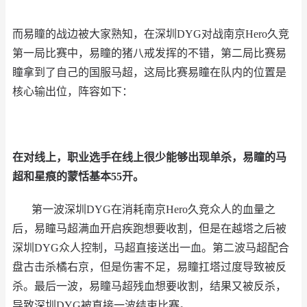
而易瞳的战边被大家熟知，在深圳
DYG
对战南京
Hero
久竞
第一局比赛中，易瞳的猪八戒发挥的不错，第二局比赛易
瞳拿到了自己的国服马超，这局比赛易瞳在队内的位置是
核心输出位，阵容如下：
在对线上，职业选手在线上很少能够出现单杀，易瞳的马
超和星痕的蒙恬基本
55
开。
第一波深圳
DYG
在消耗南京
Hero
久竞众人的血量之
后，易瞳马超满血开启疾跑想要收割，但是在越塔之后被
深圳
DYG
众人控制，马超直接送出一血。第二波马超配合
盘古击杀橘右京，但是伤害不足，易瞳扛塔过度导致被反
杀。最后一波，易瞳马超残血想要收割，结果又被反杀，
导致深圳
DYG
被直接一波结束比赛。