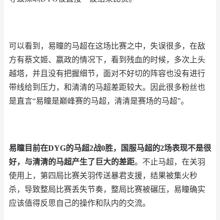
可以看到，易瞳的马超在这场比赛之中，失误很多，在敌
方有蔡文姬、嬴政的情况下，看到残血的时候，多次上头
越塔，并且没有把握细节，面对不好切的阵容也没有进行
带线给到压力，和清清的马超差距较大。因此很多粉丝也
是直言“易瞳是巅峰赛的马超，清清是赛场的马超”。
易瞳目前在
DYG
的马超
2
战
0
胜，国服马超的
2
场表现不是很
好，与清清的马超产生了巨大的差距
。不止马超，在关羽
使用上，第四局比赛关羽传送暴君支援，结果被集火秒
杀，导致整局比赛丢失节奏，整局比赛被碾压，易瞳确实
应该值得反思自己的操作和队内的交流。