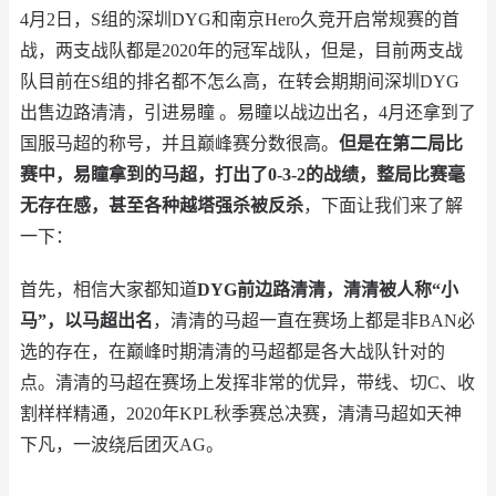
4
月
2
日，
S
组的深圳
DYG
和南京
Hero
久竞开启常规赛的首
战，两支战队都是
2020
年的冠军战队，但是，目前两支战
队目前在
S
组的排名都不怎么高，在转会期期间深圳
DYG
出售边路清清，引进易瞳 。易瞳以战边出名，
4
月还拿到了
国服马超的称号，并且巅峰赛分数很高。
但是在第二局比
赛中，易瞳拿到的马超，打出了
0-3-2
的战绩，整局比赛毫
无存在感，甚至各种越塔强杀被反杀
，下面让我们来了解
一下：
首先，相信大家都知道
DYG
前边路清清，清清被人称“小
马”，以马超出名
，清清的马超一直在赛场上都是非
BAN
必
选的存在，在巅峰时期清清的马超都是各大战队针对的
点。清清的马超在赛场上发挥非常的优异，带线、切
C
、收
割样样精通，
2020
年
KPL
秋季赛总决赛，清清马超如天神
下凡，一波绕后团灭
AG
。