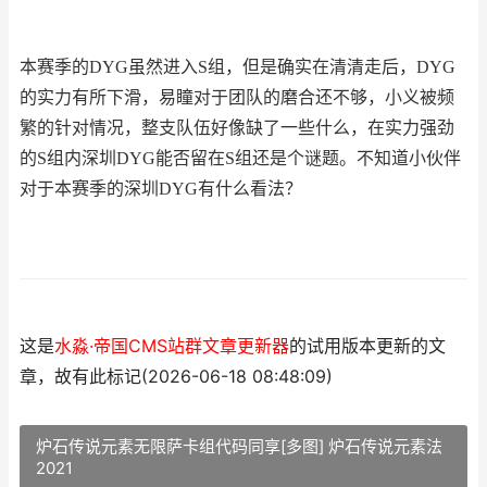
本赛季的
DYG
虽然进入
S
组，但是确实在清清走后，
DYG
的实力有所下滑，易瞳对于团队的磨合还不够，小义被频
繁的针对情况，整支队伍好像缺了一些什么，在实力强劲
的
S
组内深圳
DYG
能否留在
S
组还是个谜题。不知道小伙伴
对于本赛季的深圳
DYG
有什么看法？
这是
水淼·帝国CMS站群文章更新器
的试用版本更新的文
章，故有此标记(2026-06-18 08:48:09)
炉石传说元素无限萨卡组代码同享[多图] 炉石传说元素法
2021