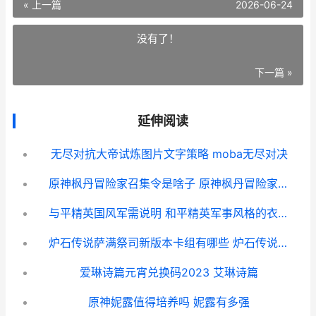
« 上一篇
2026-06-24
没有了！
下一篇 »
延伸阅读
无尽对抗大帝试炼图片文字策略 moba无尽对决
原神枫丹冒险家召集令是啥子 原神枫丹冒险家召集令
与平精英国风军需说明 和平精英军事风格的衣服_1
炉石传说萨满祭司新版本卡组有哪些 炉石传说萨满祭祀最佳牌组配置
爱琳诗篇元宵兑换码2023 艾琳诗篇
原神妮露值得培养吗 妮露有多强