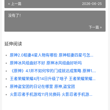
« 上一篇
2026-06-25
没有了！
下一篇 »
延伸阅读
原神2.0稻妻4星人物有哪些 原神稻妻四星弓怎么获得
原神冰风组曲好不好 原神冰风组曲好听吗
《原神》4.1并不如何窄的门成就达成策略 原神1.4cg
王者荣耀荣耀4月14日升级了啥子 王者荣耀荣耀之章
原神盗宝团的日记在哪里 原神,盗宝团
火影忍者手机游戏11月兑换码 火影忍者手机游戏排行榜