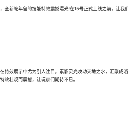
全新蛇年兽的技能特效震撼曝光!在15号正式上线之前，让我
特效展示中尤为引人注目。素影灵光唤动天地之水，汇聚成滔
特效壮观而震撼，让玩家们期待不已。