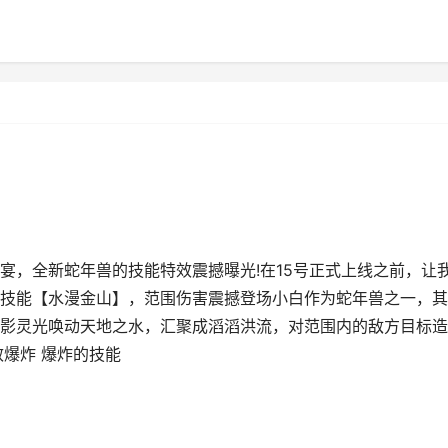
宴，全新蛇年兽的技能特效震撼曝光!在15号正式上线之前，让
技能【水漫金山】，范围伤害震撼登场小白作为蛇年兽之一，其
影灵光唤动天地之水，汇聚成滔滔洪流，对范围内的敌方目标造
爆炸 爆炸的技能