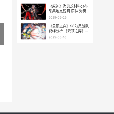
《原神》海灵芝材料分布
采集地点说明 原神 海灵
芝
2025-06-29
《云顶之弈》S8幻灵战队
羁绊分析 《云顶之弈》
S12赛季中五费卡的具体
2025-06-16
»
数量是多少-