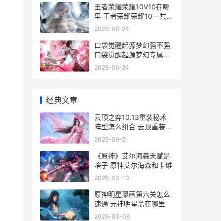
王者荣耀荣耀10V10在哪
里 王者荣耀荣耀10一共要
充多少钱呢
2026-06-24
口袋觉醒起源梦幻强不强
口袋觉醒起源梦幻专属携
带物是什么
2026-06-24
经典文章
云顶之弈10.13重装秘术
阵型怎么组合 云顶重装
2021
2025-09-21
《原神》艾尔海森天赋是
啥子 原神艾尔海森和卡维
2026-03-10
原神明星聚画第六关怎么
速通 元神明星斋在哪里
2026-03-06