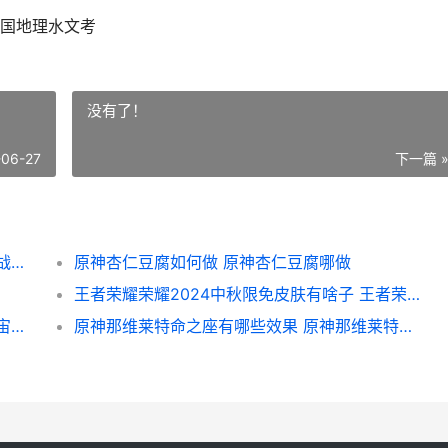
国地理水文考
没有了！
-06-27
下一篇 
原神伊达的挑战状任务如何做 原神伊达的挑战怎么打
原神杏仁豆腐如何做 原神杏仁豆腐哪做
王者荣耀荣耀2024中秋限免皮肤有啥子 王者荣耀荣耀20星图片
拯救小宇宙灶门炭治郎人物哪个好 拯救小宇宙手游吧
原神那维莱特命之座有哪些效果 原神那维莱特命座