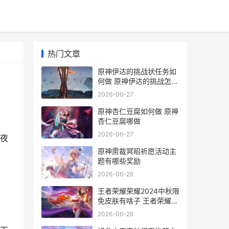
热门文章
原神伊达的挑战状任务如
何做 原神伊达的挑战怎么
打
2026-06-27
原神杏仁豆腐如何做 原神
杏仁豆腐哪做
2026-06-27
夜
原神雳裁冥昭祈愿活动主
题有哪些奖励
2026-06-26
王者荣耀荣耀2024中秋限
免皮肤有啥子 王者荣耀荣
耀20星图片
2026-06-26