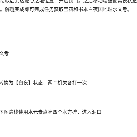
接取后到达蛇心之地位置，开启铁门。之后移动墙壁使常夜状态
。解谜完成即可完成任务获取宝箱和书本白夜国地理水文考。
水文考
，转换为【白夜】状态，两个机关各打一次
按下图路线使用水元素点亮四个水方碑，进入洞口