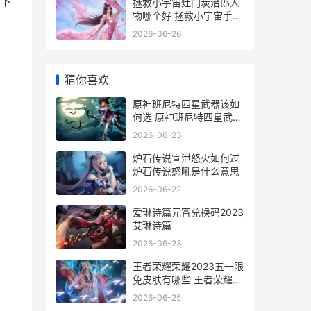
下
拯救小宇宙灶门炭治郎人
物哪个好 拯救小宇宙手游
吧
2026-06-26
猜你喜欢
原神班尼特四星武器该如
何选 原神班尼特四星武器
怎么获得
2026-06-23
炉石传说宣泄怒火如何过
炉石传说怒吼是什么意思
2026-06-22
爱琳诗篇元宵兑换码2023
艾琳诗篇
2026-06-23
王者荣耀荣耀2023五一限
免皮肤有哪些 王者荣耀荣
耀之章
2026-06-25