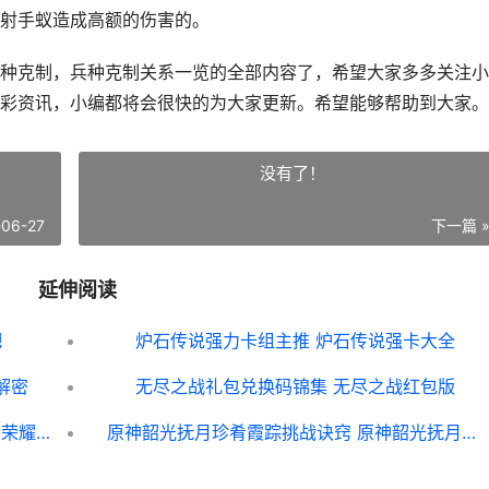
射手蚁造成高额的伤害的。
克制，兵种克制关系一览的全部内容了，希望大家多多关注小
彩资讯，小编都将会很快的为大家更新。希望能够帮助到大家。
没有了！
-06-27
下一篇 
延伸阅读
吧
炉石传说强力卡组主推 炉石传说强卡大全
解密
无尽之战礼包兑换码锦集 无尽之战红包版
王者荣耀荣耀s19阿轲铭文如何组合 王者荣耀荣耀之章
原神韶光抚月珍肴霞踪挑战诀窍 原神韶光抚月在哪