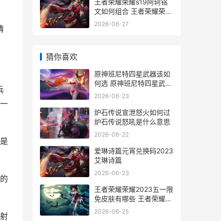
王者荣耀荣耀s19阿轲铭
文如何组合 王者荣耀荣耀
之章
2026-06-27
清
猜你喜欢
原神班尼特四星武器该如
何选 原神班尼特四星武器
兵
怎么获得
2026-06-23
一
炉石传说宣泄怒火如何过
炉石传说怒吼是什么意思
2026-06-22
是
爱琳诗篇元宵兑换码2023
艾琳诗篇
2026-06-23
的
王者荣耀荣耀2023五一限
免皮肤有哪些 王者荣耀荣
耀之章
2026-06-25
射