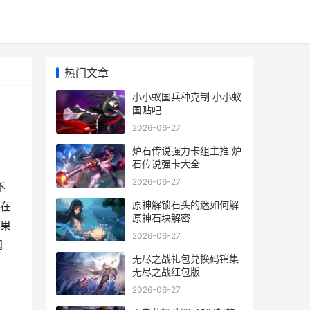
热门文章
小小蚁国兵种克制 小小蚁
国贴吧
2026-06-27
炉石传说强力卡组主推 炉
石传说强卡大全
2026-06-27
不
原神解锁石头的迷如何解
在
原神石块解密
果
2026-06-27
国
无尽之战礼包兑换码锦集
无尽之战红包版
2026-06-27