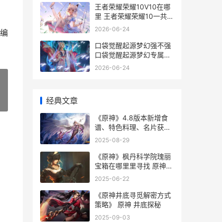
王者荣耀荣耀10V10在哪
里 王者荣耀荣耀10一共要
充多少钱呢
2026-06-24
编
口袋觉醒起源梦幻强不强
口袋觉醒起源梦幻专属携
带物是什么
2026-06-24
经典文章
»
《原神》4.8版本新增食
谱、特色料理、名片获得
指导 《原神》4.8版本更
2025-08-29
新内容
《原神》枫丹科学院瑰丽
宝箱在哪里里寻找 原神枫
丹科学院纪事取回勘测桩
2025-06-22
锚
《原神井底寻觅解密方式
策略》 原神 井底探秘
2025-09-03