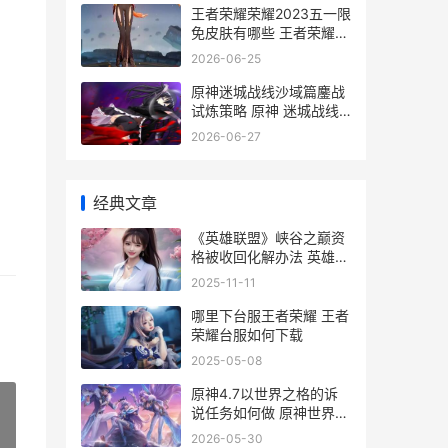
王者荣耀荣耀2023五一限
免皮肤有哪些 王者荣耀荣
耀之章
2026-06-25
原神迷城战线沙域篇鏖战
试炼策略 原神 迷城战线
攻略
2026-06-27
经典文章
《英雄联盟》峡谷之巅资
格被收回化解办法 英雄联
盟峡谷之巅排名查询
2025-11-11
哪里下台服王者荣耀 王者
荣耀台服如何下载
2025-05-08
原神4.7以世界之格的诉
说任务如何做 原神世界四
怎么玩
2026-05-30