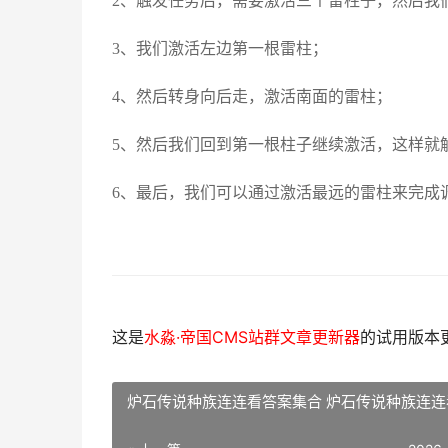
2、触发任务后，需要激活三个雷柱子，然后我
3、我们激活左边第一根雷柱；
4、然后转身向后走，激活南面的雷柱；
5、然后我们回到第一根柱子继续激活，这样就
6、最后，我们可以通过激活最远的雷柱来完成
这是
水淼·帝国CMS站群文章更新器
的试用版本更新
炉石传说种族连连看答案集合 炉石传说种族连连