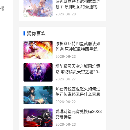
原神班尼特圣遗物武器选
哪个 原神班尼特圣遗物推
带
荐搭配
2026-06-28
猜你喜欢
原神班尼特四星武器该如
何选 原神班尼特四星武器
怎么获得
2026-06-23
塔防精灵天空之城困难策
略 塔防精灵天空之城20
关攻略
2026-06-27
炉石传说宣泄怒火如何过
炉石传说怒吼是什么意思
2026-06-22
爱琳诗篇元宵兑换码2023
艾琳诗篇
2026-06-23