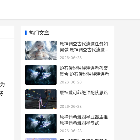
热门文章
原神调查古代遗迹任务如
何做 原神调查古代遗迹三
个雷元素方碑
2026-06-28
炉石传说种族连连看答案
集合 炉石传说种族连连看
2026-06-28
为
原神爱可菲绝顶配队思路
将
2026-06-28
原神迪希雅四星武器主推
原神迪希雅四星专武
2026-06-28