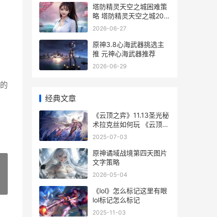
塔防精灵天空之城困难策
略 塔防精灵天空之城20
关攻略
2026-06-27
原神3.8心海武器挑选主
推 元神心海武器推荐
2026-06-29
号的
经典文章
《云顶之弈》11.13圣光秘
术拉克丝如何玩 《云顶之
弈》如何删除和重新创建
2025-07-03
小队规划器-
原神谲域战境第四天图片
文字策略
2026-05-04
»
《lol》怎么标记这里有眼
lol标记怎么标记
2025-11-03