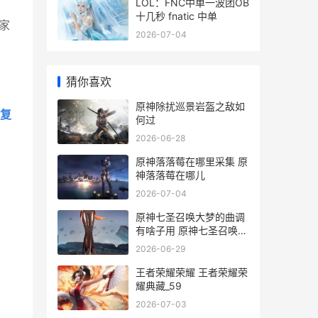
LOL：FNC中单一波团OB
十几秒 fnatic 中单
家
2026-07-04
猜你喜欢
原神除扰巡景岩盔之敌如
复
何过
2026-06-28
原神落落莓在哪里采集 原
神落落莓在哪儿
2026-07-04
原神七圣召唤大梦的曲调
有啥子用 原神七圣召唤大
概有多少玩家
2026-06-29
王者荣耀荣耀 王者荣耀荣
耀典藏_59
2026-07-03