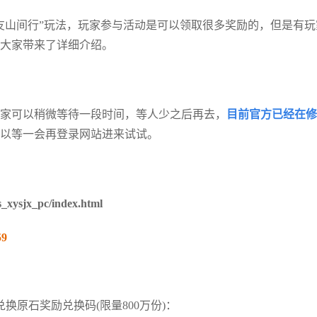
友山间行”玩法，玩家参与活动是可以领取很多奖励的，但是有玩
大家带来了详细介绍。
家可以稍微等待一段时间，等人少之后再去，
目前官方已经在修
以等一会再登录网站进来试试。
s_xysjx_pc/index.html
59
换原石奖励兑换码(限量800万份)：