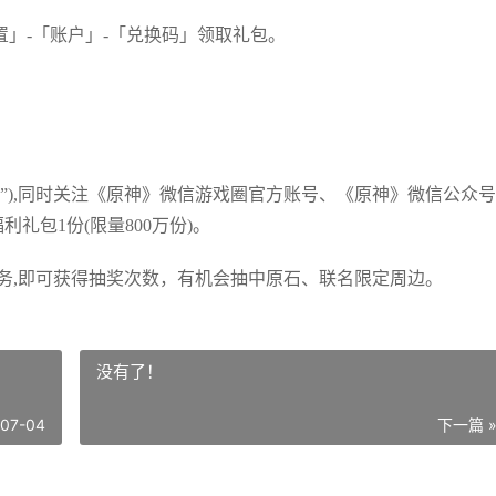
」-「账户」-「兑换码」领取礼包。
圈”),同时关注《原神》微信游戏圈官方账号、《原神》微信公众
礼包1份(限量800万份)。
任务,即可获得抽奖次数，有机会抽中原石、联名限定周边。
没有了！
-07-04
下一篇 