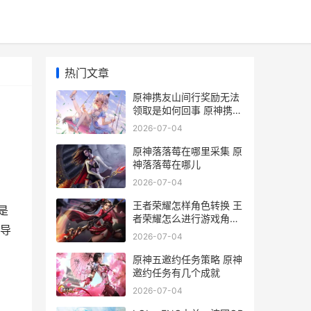
热门文章
原神携友山间行奖励无法
领取是如何回事 原神携友
山间行cp卡值多少人民币
2026-07-04
啊
原神落落莓在哪里采集 原
神落落莓在哪儿
2026-07-04
王者荣耀怎样角色转换 王
是
者荣耀怎么进行游戏角色
导
转移
2026-07-04
原神五邀约任务策略 原神
邀约任务有几个成就
2026-07-04