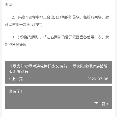
圆盘
2、在战斗过程中地上会出现蓝色的能量块，每拾取两块，就
可以使用一次圆盘(按T)
3、分别拾取两块，将左右两边的雷元素圆盘各使用一次，就
能够使其瘫痪
斗罗大陆魂师对决兑换码永久有效 斗罗大陆魂师对决破解
版无限钻石
« 上一篇
2026-07-06
没有了！
下一篇 »