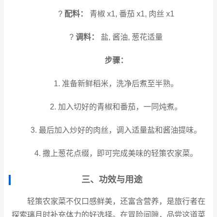
?
配料：
青椒 x1, 番茄 x1, 肉丝 x1
?
调料：
盐, 酱油, 葱花适量
步骤：
1. 准备新鲜稻米，洗净后煮至半熟。
2. 加入切好的青椒和番茄，一同炖煮。
3. 最后加入炒好的肉丝，调入适量盐和酱油提味。
4. 撒上葱花点缀，即可完成美味的轻策农家菜。
三、功效与用途
轻策农家菜不仅口感鲜美，还富含营养，是旅行者在
探索璃月时补充体力的好选择。在冒险间隙，品尝这道菜