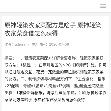
原神轻策农家菜配方是啥子 原神轻策
农家菜食谱怎么获得
作者：
admin
•
更新时间：2026-07-06
摘要：一、轻策农家菜配方详解食谱名称：轻策农家菜获
取方法：1.途径一：在璃月地区的NPC【卯师傅】处，你可
以通过与她交互，花费一定数量的摩拉购买到轻策农家菜
的配方。二、制作步骤与材料配方如下：?主要食材：稻米
x2?配料：青椒x1,番茄x1,肉丝x1?调料：盐,酱油,葱花适量
步骤：1.准备新鲜稻米，洗净后煮至半熟。2.加,原神轻策农
家菜配方是啥子 原神轻策农家菜食谱怎么获得