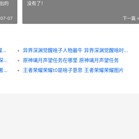
出的
没有了！
-07-07
下一篇 
王者荣耀荣耀s30赛季皮肤是啥 王者荣耀荣耀称号
异界深渊觉醒啥子人物最牛 异界深渊觉醒啥时候出的
炉石传说深暗领域奥丁战卡组构筑 炉石传说深暗领域迷你包什么时候出
原神璃月声望任务在哪里 原神璃月声望任务
成都王者荣耀荣耀同城代打价格怎么收费 王者荣耀成都哪个区好上排名
王者荣耀荣耀t0是啥子意思 王者荣耀荣耀图片