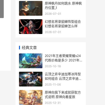
原神枫丹如何跳水 原神枫
丹位置_1
»
2026-07-01
幻想名将录貂蝉阵型组合
幻想名将录貂蝉怎么样
2026-07-01
经典文章
2021年王者荣耀荣耀s24
代练价格是多少 2021年
王者荣耀女子公开赛北京
2025-10-18
站16进8
云顶之弈辛迪加寒冰阵型
如何组合 云顶之弈辛迪加
阿卡丽
2025-11-06
原神向我下来成就获取方
式说明 原神向着星辰
2025-12-31