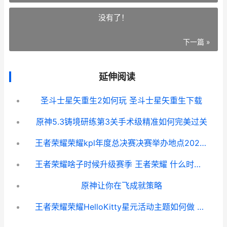
没有了！
下一篇 »
延伸阅读
圣斗士星矢重生2如何玩 圣斗士星矢重生下载
原神5.3铸境研练第3关手术级精准如何完美过关
王者荣耀荣耀kpl年度总决赛决赛举办地点2024 王者荣耀荣耀称号获取条件
王者荣耀啥子时候升级赛季 王者荣耀 什么时候上线
原神让你在飞成就策略
王者荣耀荣耀HelloKitty星元活动主题如何做 王者荣耀荣耀和最强王者能一起吗怎么玩