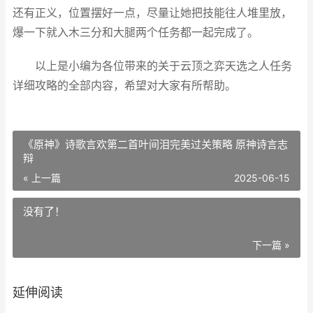
还有正义，位置摆好一点，尽量让她把技能往人堆里放，
爆一下就入木三分和大腿两个任务都一起完成了。
以上是小编为各位带来的关于云顶之弈天选之人任务
详细攻略的全部内容，希望对大家有所帮助。
《原神》诗歌言欢第二首叶间泪完美过关策略 原神诗言志
辩
« 上一篇
2025-06-15
没有了！
下一篇 »
延伸阅读