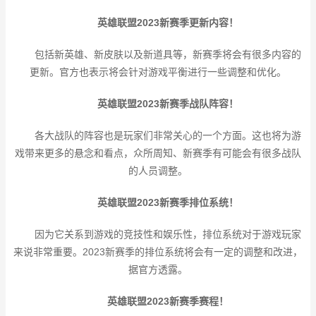
英雄联盟2023新赛季更新内容！
包括新英雄、新皮肤以及新道具等，新赛季将会有很多内容的
更新。官方也表示将会针对游戏平衡进行一些调整和优化。
英雄联盟2023新赛季战队阵容！
各大战队的阵容也是玩家们非常关心的一个方面。这也将为游
戏带来更多的悬念和看点，众所周知、新赛季有可能会有很多战队
的人员调整。
英雄联盟2023新赛季排位系统！
因为它关系到游戏的竞技性和娱乐性，排位系统对于游戏玩家
来说非常重要。2023新赛季的排位系统将会有一定的调整和改进，
据官方透露。
英雄联盟2023新赛季赛程！