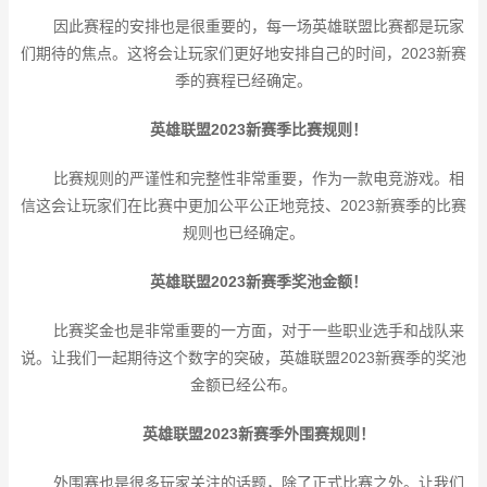
因此赛程的安排也是很重要的，每一场英雄联盟比赛都是玩家
们期待的焦点。这将会让玩家们更好地安排自己的时间，2023新赛
季的赛程已经确定。
英雄联盟2023新赛季比赛规则！
比赛规则的严谨性和完整性非常重要，作为一款电竞游戏。相
信这会让玩家们在比赛中更加公平公正地竞技、2023新赛季的比赛
规则也已经确定。
英雄联盟2023新赛季奖池金额！
比赛奖金也是非常重要的一方面，对于一些职业选手和战队来
说。让我们一起期待这个数字的突破，英雄联盟2023新赛季的奖池
金额已经公布。
英雄联盟2023新赛季外围赛规则！
外围赛也是很多玩家关注的话题，除了正式比赛之外。让我们