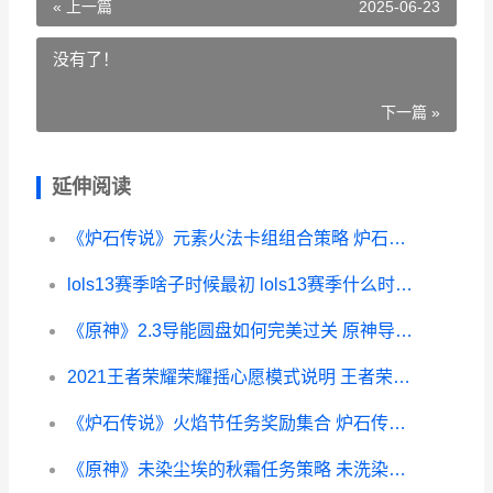
« 上一篇
2025-06-23
没有了！
下一篇 »
延伸阅读
《炉石传说》元素火法卡组组合策略 炉石传说最新元素法
lols13赛季啥子时候最初 lols13赛季什么时候结束-
《原神》2.3导能圆盘如何完美过关 原神导能原盘难度
2021王者荣耀荣耀摇心愿模式说明 王者荣耀21年
《炉石传说》火焰节任务奖励集合 炉石传说火山喷发怎么按
《原神》未染尘埃的秋霜任务策略 未洗染尘缨