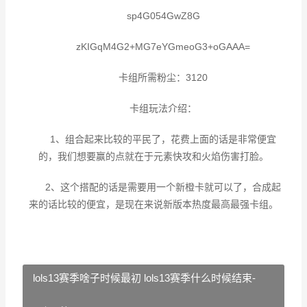
sp4G054GwZ8G
zKIGqM4G2+MG7eYGmeoG3+oGAAA=
卡组所需粉尘：3120
卡组玩法介绍：
1、组合起来比较的平民了，花费上面的话是非常便宜
的，我们想要赢的点就在于元素快攻和火焰伤害打脸。
2、这个搭配的话是需要用一个新橙卡就可以了，合成起
来的话比较的便宜，是现在来说新版本热度最高最强卡组。
lols13赛季啥子时候最初 lols13赛季什么时候结束-