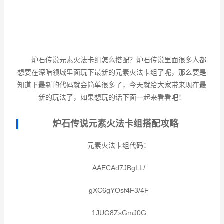
炉石传说元素火法卡组怎么搭配？炉石传说里面很多人都
想要在深暗领域里面玩下最新的元素火法卡组了呢，那么要是
知道下最新的代码就会简单很多了，今天就给大家带来现在最
新的玩法了，如果想玩的话下面一起来看看吧！
炉石传说元素火法卡组搭配攻略
元素火法卡组代码：
AAECAd7JBgLL/
gXC6gYOsf4F3/4F
1JUG8ZsGmJ0G