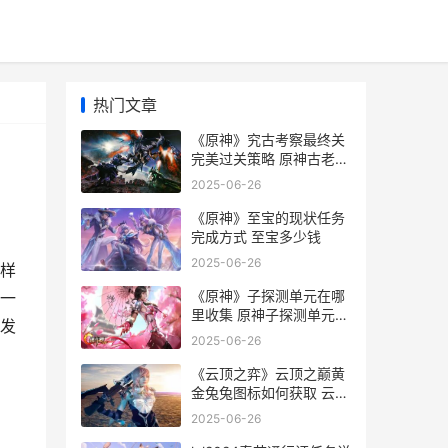
热门文章
《原神》究古考察最终关
完美过关策略 原神古老考
察
2025-06-26
《原神》至宝的现状任务
完成方式 至宝多少钱
2025-06-26
样
《原神》子探测单元在哪
一
里收集 原神子探测单元采
发
集路线
2025-06-26
《云顶之弈》云顶之巅黄
金兔兔图标如何获取 云顶
之弈云石
2025-06-26