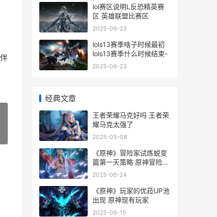
lol赛区说明L反恐精英赛
区 英雄联盟比赛区
2025-06-23
lols13赛季啥子时候最初
lols13赛季什么时候结束-
伴
2025-06-23
经典文章
王者荣耀马克好吗 王者荣
耀马克太强了
»
2025-05-08
《原神》冒险家试炼蜕变
篇第一天策略 原神冒险家
该干嘛任务攻略
2025-06-24
《原神》玩家的优菈UP池
出现 原神现有玩家
2025-06-15