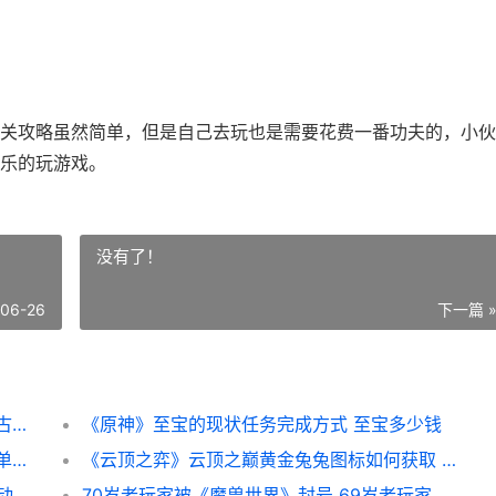
关攻略虽然简单，但是自己去玩也是需要花费一番功夫的，小伙
乐的玩游戏。
没有了！
-06-26
下一篇 
《原神》究古考察最终关完美过关策略 原神古老考察
《原神》至宝的现状任务完成方式 至宝多少钱
《原神》子探测单元在哪里收集 原神子探测单元采集路线
《云顶之弈》云顶之巅黄金兔兔图标如何获取 云顶之弈云石
活动
70岁老玩家被《魔兽世界》封号 69岁老玩家