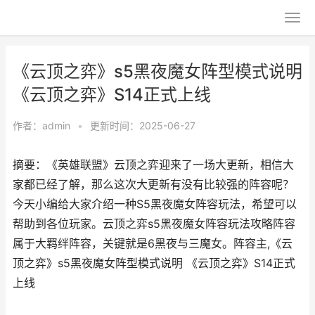
《云顶之弈》s5黑夜魔女阵型模式说明
《云顶之弈》S14正式上线
作者：
admin
•
更新时间：2025-06-27
摘要：《英雄联盟》云顶之弈迎来了一场大更新，相信大
家都已经了解，那么这次大更新有没有比较强的阵容呢？
今天小编给大家介绍一种S5黑夜魔女阵容玩法，希望可以
帮助到各位玩家。云顶之弈s5黑夜魔女阵容玩法攻略阵容
属于大羁绊阵容，关键就是6黑夜与三魔女。阵容主,《云
顶之弈》s5黑夜魔女阵型模式说明 《云顶之弈》S14正式
上线