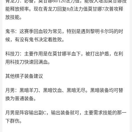
青龙刀：必备，莫甘娜60/120法力值，能极大增加莫甘娜技
能释放频率。现在青龙刀回复8点法力值莫甘娜7次普攻释
放技能。
鬼书：这赛季回血较为常见，特别是遇到黎明卡尔玛的时
候，有没有鬼书决定着胜败。
科技刀：主要作用是在莫甘娜半血下，被打出护盾，在利
用科技刀快速回满血。
其他棋子装备建议
月男：黑暗羊刀、黑暗饮血、黑暗无尽。黑暗装备均可替
换为普通装备。
月男是阵容输出副C，输出装备就可，主要需求技能的那一
下群伤。