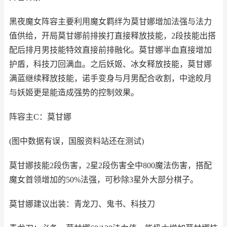
黑夜魔女阵容主要利用魔女羁绊为莫甘娜增加法强与法力
值供给，开局莫甘娜前排挨打直接释放技能，2段技能出搭
配后排月男技能特效直接前排融化。莫甘娜半血直接增加
护盾，科技刀回满血。之后妖姬、冰女释放技能，莫甘娜
满蓝继续释放技能，诺手变身与月男配合收割，中途皎月
与妖姬更是能造成强势的控制效果。
阵容主C：莫甘娜
(图中数据有误，国服资料站还在测试)
莫甘娜技能2段伤害，2星2段伤害全中800魔法伤害，搭配
魔女首领增加的50%法强，可秒除3星外大部分棋子。
莫甘娜建议出装：青龙刀、鬼书、科技刀