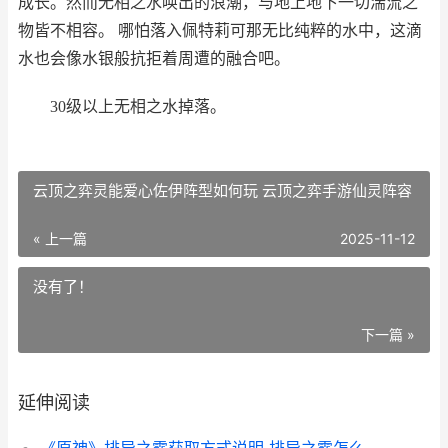
成长。然而无相之水唤出的浪潮，与地上地下一切湍流之
物皆不相容。 哪怕落入佩特莉可那无比纯粹的水中，这滴
水也会像水银般抗拒着周遭的融合吧。
30级以上无相之水掉落。
云顶之弈灵能爱心佐伊阵型如何玩 云顶之弈手游仙灵阵容
« 上一篇
2025-11-12
没有了！
下一篇 »
延伸阅读