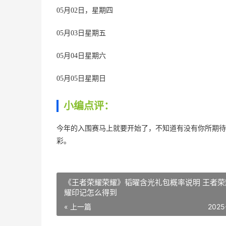
05月02日，星期四
05月03日星期五
05月04日星期六
05月05日星期日
小编点评：
今年的入围赛马上就要开始了，不知道有没有你所期待
彩。
《王者荣耀荣耀》韬曜含光礼包概率说明 王者荣
耀印记怎么得到
« 上一篇
2025