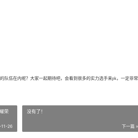
的队伍在内呢？大家一起期待吧，会看到很多的实力选手来pk，一定非
耀荣
没有了！
-11-26
下一篇 