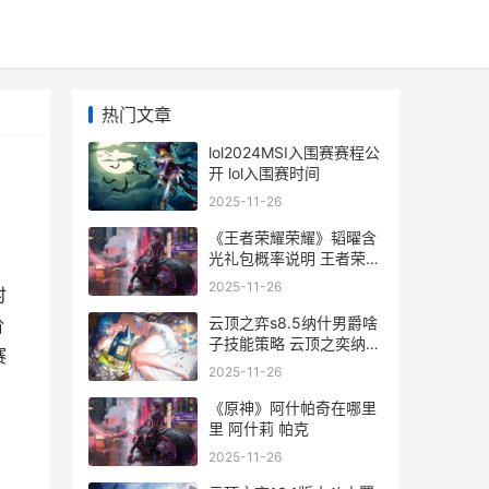
热门文章
lol2024MSI入围赛赛程公
开 lol入围赛时间
2025-11-26
《王者荣耀荣耀》韬曜含
光礼包概率说明 王者荣耀
荣耀印记怎么得到
2025-11-26
时
云顶之弈s8.5纳什男爵啥
阶
子技能策略 云顶之奕纳尔
赛
出装
2025-11-26
《原神》阿什帕奇在哪里
里 阿什莉 帕克
2025-11-26