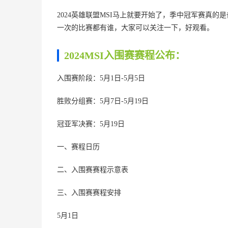
2024英雄联盟MSI马上就要开始了，季中冠军赛真的
一次的比赛都有谁，大家可以关注一下，好观看。
2024MSI入围赛赛程公布：
入围赛阶段：5月1日-5月5日
胜败分组赛：5月7日-5月19日
冠亚军决赛：5月19日
一、赛程日历
二、入围赛赛程示意表
三、入围赛赛程安排
5月1日