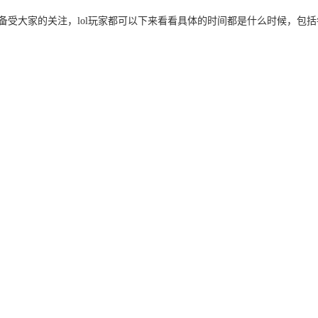
是备受大家的关注，lol玩家都可以下来看看具体的时间都是什么时候，包括