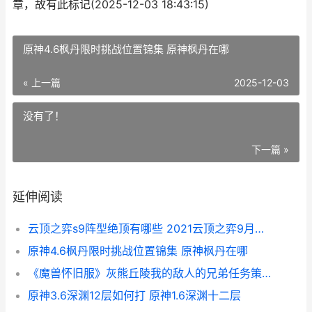
章，故有此标记(2025-12-03 18:43:15)
原神4.6枫丹限时挑战位置锦集 原神枫丹在哪
« 上一篇
2025-12-03
没有了！
下一篇 »
延伸阅读
云顶之弈s9阵型绝顶有哪些 2021云顶之弈9月最新阵容排行
原神4.6枫丹限时挑战位置锦集 原神枫丹在哪
《魔兽怀旧服》灰熊丘陵我的敌人的兄弟任务策略 魔兽怀旧服最新消息
原神3.6深渊12层如何打 原神1.6深渊十二层