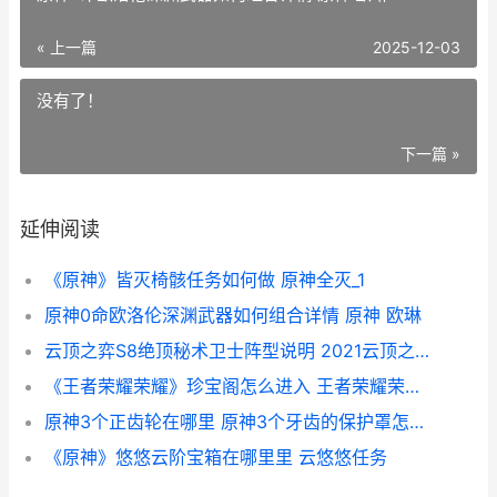
« 上一篇
2025-12-03
没有了！
下一篇 »
延伸阅读
《原神》皆灭椅骸任务如何做 原神全灭_1
原神0命欧洛伦深渊武器如何组合详情 原神 欧琳
云顶之弈S8绝顶秘术卫士阵型说明 2021云顶之奕8决斗
《王者荣耀荣耀》珍宝阁怎么进入 王者荣耀荣耀称号哪个含金量最高
原神3个正齿轮在哪里 原神3个牙齿的保护罩怎样破
《原神》悠悠云阶宝箱在哪里里 云悠悠任务