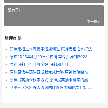
没有了！
下一篇 »
延伸阅读
原神无相之水激奏乐谱如何过 原神无相之水打法
原神2023年4月20日兑换码是啥子 原神2023年4月卡池
原神可莉与万叶哪个好 可莉和万叶
原神原信奉还隐藏成就完成策略 原神信使给谁
原神提高抽卡概率方式 原神提高抽卡概率的黑科技
《第五人格》野人深渊的呼唤IV主题时装上架 第五人格野人图片