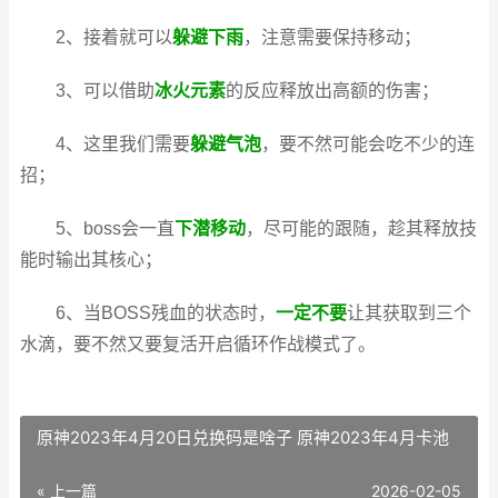
2、接着就可以
躲避下雨
，注意需要保持移动；
3、可以借助
冰火元素
的反应释放出高额的伤害；
4、这里我们需要
躲避气泡
，要不然可能会吃不少的连
招；
5、boss会一直
下潜移动
，尽可能的跟随，趁其释放技
能时输出其核心；
6、当BOSS残血的状态时，
一定不要
让其获取到三个
水滴，要不然又要复活开启循环作战模式了。
原神2023年4月20日兑换码是啥子 原神2023年4月卡池
« 上一篇
2026-02-05