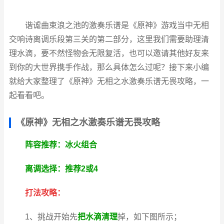
谐谑曲束浪之池的激奏乐谱是《原神》游戏当中无相
交响诗离调乐段第三关的第二部分，这里我们需要助理清
理水滴，要不然怪物会无限复活，也可以邀请其他好友来
到你的大世界携手作战，那么具体怎么过呢？接下来小编
就给大家整理了《原神》无相之水激奏乐谱无畏攻略，一
起看看吧。
《原神》无相之水激奏乐谱无畏攻略
阵容推荐：冰火组合
离调选择：推荐2或4
打法攻略：
1、挑战开始先
把水滴清理
掉，如下图所示；