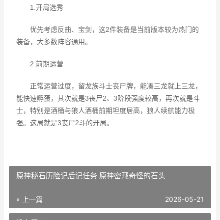
1.开局选秀
优先考虑反曲、宝剑，这2件装备是当前版本较为热门的
装备，大多数阵容通用。
2.前期运营
正常运营过度，留龙族斗士丧尸牌，能凑三龙就上三龙，
能快速孵蛋，其次就是3丧尸2、3阶段强度较高，再次就是斗
士，特别是酒桶与狼人酒桶前期坦度居高，狼人续航能力极
强。这局就是3丧尸2斗的开局。
原神秘石历险记后记任务 原神密藏奇怪的石头
« 上一篇
2026-05-21