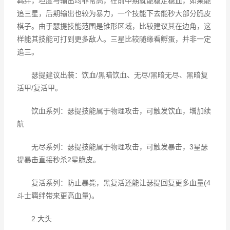
羁绊，坦度与输出均非常高，在前中期就能稳定稳血，如果能
追三星，后期输出也较为暴力，一个技能下去能秒大部分脆皮
棋子。由于瑟提技能范围是锥形区域，比较建议其在边角，这
样能其技能可打到更多敌人。三星比较随缘看孵蛋，并非一定
追三。
瑟提建议出装：饮血/黑暗饮血、无尽/黑暗无尽、黑暗复
活甲/复活甲。
饮血系列：瑟提技能属于物理攻击，可触发饮血，增加续
航
无尽系列：瑟提技能属于物理攻击，可触发暴击，3星瑟
提暴击直接秒杀2星脆皮。
复活系列：防止暴毙，黑复活还能让瑟提回复更多血量(4
斗士羁绊带来更高血量)。
2.大头