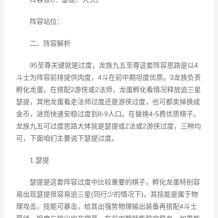
阵容站位：
二、阵容解析
95至尊关键就是过度，龙族九五至尊这套阵容思路是以4
斗士为阵容前排提供肉度，4斗在前中期坦度优质。3龙族负责
孵化龙蛋，在搭配2游侠或2法师，龙蛋孵化看情况释放追三星
瑟提，其他龙蛋看走法师过度还是游侠过度，也可都卖掉换成
金币，进而快速安稳过度到8-9人口。在替换4-5费优质棋子。
龙族九五可过度思路大体就是瑟提或2法或2游侠过度，三种均
可，下面咱们主要说下瑟提过度。
1.瑟提
瑟提是这套阵容过度中比较重要的棋子，孵化龙蛋特别容
易出现瑟提很容易追三星(同行少的情况下)。其技能是属于物
理攻击，技能可暴击，给其出强势物理输出装备再搭配4斗士