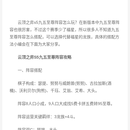
云顶之弈s5九五至尊阵容怎么玩？在新版本中九五至尊阵
容也很厉害，不过这个赛季少了福星，所以很多人不知道九五
至尊阵容怎么搭配，可以选择代替福星的龙族，具体的搭配方
法小编会在下面为大家分享。
云顶之弈S5九五至尊阵容攻略
一、阵容搭配
棋子构成：瑟提、努努与威朗普(努努)、古拉加斯(酒
桶)、沃利贝尔(狗熊)、千珏、艾翁、艾希、大头。
阵容8人口小成，9人口大成找5费卡拼五费转95至尊。
阵容运营关键羁绊：3龙族+4斗。
阵容双C：瑟提、大头。