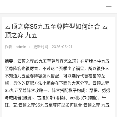
云顶之弈S5九五至尊阵型如何组合 云
顶之弈 九五
作者：
admin
•
更新时间：2026-05-21
摘要：云顶之弈s5九五至尊阵容怎么玩？在新版本中九五
至尊阵容也很厉害，不过这个赛季少了福星，所以很多人
不知道九五至尊阵容怎么搭配，可以选择代替福星的龙
族，具体的搭配方法小编会在下面为大家分享。云顶之弈
S5九五至尊阵容攻略一、阵容搭配棋子构成：瑟提、努努
与威朗普(努努)、古拉加斯(酒桶)、沃利贝尔(狗熊)、千
珏、艾,云顶之弈S5九五至尊阵型如何组合 云顶之弈 九五